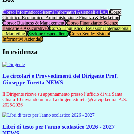
Corso Informatico: Sistemi Informativi Aziendali e I.A.
Corso
Giuridico-Economico: Amministrazione Finanza & Marketing
Corso: Business & Management
Corso Finanziario: Scienze
Bancarie e Assicurative
Corso Linguistico: Relazioni Internazionali
e Marketing
Sezione Ospedaliera
Corso Serale: Sistemi
Informativi Aziendali
In evidenza
Le circolari e Provvedimenti del Dirigente Prof.
Giuseppe Turetta
NEWS
Il Dirigente riceve su appuntamento presso l’ufficio di via Santa
Chiara 10 inviando un mail a dirigente.turetta@calvipd.edu.it A.S.
2025/2026
Libri di testo per l'anno scolastico 2026 - 2027
NEWS