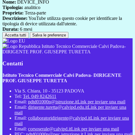
Nome:
DEVICE_INFO
Tipologia:
analitico
Proprieta:
Terza-parte
Descrizione:
YouTube utilizza questo cookie per identificare la
tipologia di device utilizzata dall'utente.
Durata:
6 mesi
Accetta tutti
Salva le preferenze
Istituto Tecnico Commerciale Calvi Padova-
DIRIGENTE PROF. GIUSEPPE TURETTA
Contatti
Istituto Tecnico Commerciale Calvi Padova- DIRIGENTE
PROF. GIUSEPPE TURETTA
Via S. Chiara, 10 - 35123 PADOVA
Tel:
Tel. 049 8242611
Email:
pdtd01000n@istruzione.it
Link per inviare una mail
Email:
dirigente.turetta@calvipd.edu.it
Link per inviare una
mail
Email:
collaboratoridirigente@calvipd.it
Link per inviare una
mail
Email:
corsoserale@calvipd.it
Link per inviare una mail
PEC:
pdtd01000n@pec.istruzione.it
Link per inviare una mail