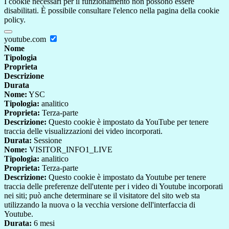
I cookie necessari per il funzionamento non possono essere
disabilitati. È possibile consultare l'elenco nella pagina della cookie
policy.
youtube.com
Nome
Tipologia
Proprieta
Descrizione
Durata
Nome:
YSC
Tipologia:
analitico
Proprieta:
Terza-parte
Descrizione:
Questo cookie è impostato da YouTube per tenere
traccia delle visualizzazioni dei video incorporati.
Durata:
Sessione
Nome:
VISITOR_INFO1_LIVE
Tipologia:
analitico
Proprieta:
Terza-parte
Descrizione:
Questo cookie è impostato da Youtube per tenere
traccia delle preferenze dell'utente per i video di Youtube incorporati
nei siti; può anche determinare se il visitatore del sito web sta
utilizzando la nuova o la vecchia versione dell'interfaccia di
Youtube.
Durata:
6 mesi