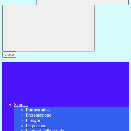
close
Scuola
Panoramica
Presentazione
I luoghi
Le persone
I numeri della scuola