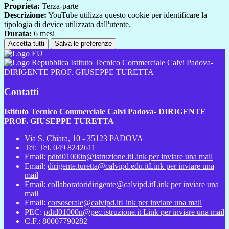
Proprieta:
Terza-parte
Descrizione:
YouTube utilizza questo cookie per identificare la
tipologia di device utilizzata dall'utente.
Durata:
6 mesi
Accetta tutti
Salva le preferenze
Istituto Tecnico Commerciale Calvi Padova-
DIRIGENTE PROF. GIUSEPPE TURETTA
Contatti
Istituto Tecnico Commerciale Calvi Padova- DIRIGENTE
PROF. GIUSEPPE TURETTA
Via S. Chiara, 10 - 35123 PADOVA
Tel:
Tel. 049 8242611
Email:
pdtd01000n@istruzione.it
Link per inviare una mail
Email:
dirigente.turetta@calvipd.edu.it
Link per inviare una
mail
Email:
collaboratoridirigente@calvipd.it
Link per inviare una
mail
Email:
corsoserale@calvipd.it
Link per inviare una mail
PEC:
pdtd01000n@pec.istruzione.it
Link per inviare una mail
C.F.: 80007790282