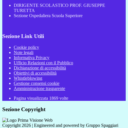
DIRIGENTE SCOLASTICO PROF. GIUSEPPE
TURETTA
Sezione Ospedaliera Scuola Superiore
Sezione Link Utili
Cookie policy
Note legali
Informativa Privacy
Ufficio Relazioni con il Pubblico
Dichiarazione di accessibilità
Obiettivi di accessibilità
Whistleblowing
Gestione consensi cookie
Amministrazione trasparente
Pagina visualizzata
1869
volte
Sezione Copyright
Copyright 2026 | Engineered and powered by Gruppo Spaggiari