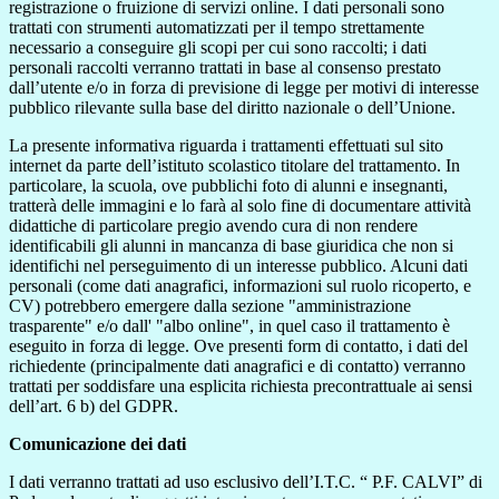
registrazione o fruizione di servizi online. I dati personali sono
trattati con strumenti automatizzati per il tempo strettamente
necessario a conseguire gli scopi per cui sono raccolti; i dati
personali raccolti verranno trattati in base al consenso prestato
dall’utente e/o in forza di previsione di legge per motivi di interesse
pubblico rilevante sulla base del diritto nazionale o dell’Unione.
La presente informativa riguarda i trattamenti effettuati sul sito
internet da parte dell’istituto scolastico titolare del trattamento. In
particolare, la scuola, ove pubblichi foto di alunni e insegnanti,
tratterà delle immagini e lo farà al solo fine di documentare attività
didattiche di particolare pregio avendo cura di non rendere
identificabili gli alunni in mancanza di base giuridica che non si
identifichi nel perseguimento di un interesse pubblico. Alcuni dati
personali (come dati anagrafici, informazioni sul ruolo ricoperto, e
CV) potrebbero emergere dalla sezione "amministrazione
trasparente" e/o dall' "albo online", in quel caso il trattamento è
eseguito in forza di legge. Ove presenti form di contatto, i dati del
richiedente (principalmente dati anagrafici e di contatto) verranno
trattati per soddisfare una esplicita richiesta precontrattuale ai sensi
dell’art. 6 b) del GDPR.
Comunicazione dei dati
I dati verranno trattati ad uso esclusivo dell’I.T.C. “ P.F. CALVI” di