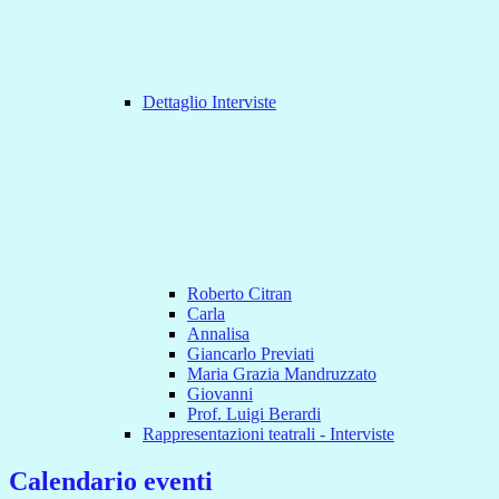
Dettaglio Interviste
Roberto Citran
Carla
Annalisa
Giancarlo Previati
Maria Grazia Mandruzzato
Giovanni
Prof. Luigi Berardi
Rappresentazioni teatrali - Interviste
Calendario eventi