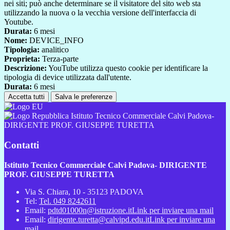
nei siti; può anche determinare se il visitatore del sito web sta
utilizzando la nuova o la vecchia versione dell'interfaccia di
Youtube.
Durata:
6 mesi
Nome:
DEVICE_INFO
Tipologia:
analitico
Proprieta:
Terza-parte
Descrizione:
YouTube utilizza questo cookie per identificare la
tipologia di device utilizzata dall'utente.
Durata:
6 mesi
Accetta tutti
Salva le preferenze
Istituto Tecnico Commerciale Calvi Padova-
DIRIGENTE PROF. GIUSEPPE TURETTA
Contatti
Istituto Tecnico Commerciale Calvi Padova- DIRIGENTE
PROF. GIUSEPPE TURETTA
Via S. Chiara, 10 - 35123 PADOVA
Tel:
Tel. 049 8242611
Email:
pdtd01000n@istruzione.it
Link per inviare una mail
Email:
dirigente.turetta@calvipd.edu.it
Link per inviare una
mail