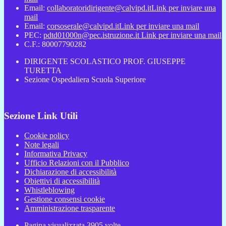
Email:
collaboratoridirigente@calvipd.it
Link per inviare una
mail
Email:
corsoserale@calvipd.it
Link per inviare una mail
PEC:
pdtd01000n@pec.istruzione.it
Link per inviare una mail
C.F.: 80007790282
DIRIGENTE SCOLASTICO PROF. GIUSEPPE
TURETTA
Sezione Ospedaliera Scuola Superiore
Sezione Link Utili
Cookie policy
Note legali
Informativa Privacy
Ufficio Relazioni con il Pubblico
Dichiarazione di accessibilità
Obiettivi di accessibilità
Whistleblowing
Gestione consensi cookie
Amministrazione trasparente
Pagina visualizzata
3905
volte