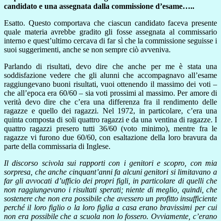
candidato e una assegnata dalla commissione d’esame…..
Esatto. Questo comportava che ciascun candidato faceva presente
quale materia avrebbe gradito gli fosse assegnata al commissario
interno e quest’ultimo cercava di far sì che la commissione seguisse i
suoi suggerimenti, anche se non sempre ciò avveniva.
Parlando di risultati, devo dire che anche per me è stata una
soddisfazione vedere che gli alunni che accompagnavo all’esame
raggiungevano buoni risultati, vuoi ottenendo il massimo dei voti –
che all’epoca era 60/60 – sia voti prossimi al massimo. Per amore di
verità devo dire che c’era una differenza fra il rendimento delle
ragazze e quello dei ragazzi. Nel 1972, in particolare, c’era una
quinta composta di soli quattro ragazzi e da una ventina di ragazze. I
quattro ragazzi presero tutti 36/60 (voto minimo), mentre fra le
ragazze vi furono due 60/60, con esaltazione della loro bravura da
parte della commissaria di Inglese.
Il discorso scivola sui rapporti con i genitori e scopro, con mia
sorpresa, che anche cinquant’anni fa alcuni genitori si limitavano a
far gli avvocati d’ufficio dei propri figli, in particolare di quelli che
non raggiungevano i risultati sperati; niente di meglio, quindi, che
sostenere che non era possibile che avessero un profitto insufficiente
perché il loro figlio o la loro figlia a casa erano bravissimi per cui
non era possibile che a scuola non lo fossero. Ovviamente, c’erano