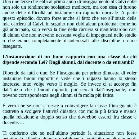
Una due terze che ebbi al primo anno di insegnamento al Calvi ebbe
non solo un rendimento scolastico mediocre, ma con essa ci furono
anche delle difficoltà ad instaurare un rapporto normale. A parte
questo episodio, dovuto forse anche al fatto che ero all’inizio della
mia carriera al Calvi, in seguito non ebbi alcun problema; come ho
già anticipato, solo verso la fine della carriera si manifestarono casi
di alunni che non avevano nessuna voglia di impegnarsi nello studio
o che erano completamente disinteressati alle discipline da me
insegnate.
L’instaurazione di un buon rapporto con una classe da chi
dipende secondo Lei? Dagli alunni, dal docente o da entrambi?
Dipende da tutti e due. Se l’insegnante per primo dimostra di voler
instaurare buoni rapporti e vede che i ragazzi hanno lo stesso
interesse, tutto volge verso il meglio. Se invece ci si accorge fin
dall’inizio che i buoni rapporti, pur cercati dall’insegnante, non
trovano corrispondenza negli alunni si fa molta più fatica.
È vero che se non si riesce a coinvolgere la classe l’insegnante è
costretto a svolgere l’attività didattica con molta più fatica e manca
quella relazione a doppio senso che dovrebbe esserci fra classe e
docente….
Ti confermo che se nell’ultimo periodo la situazione non fosse
peggiorata a livello alunni probabilmente avrei fatto un altro anno di