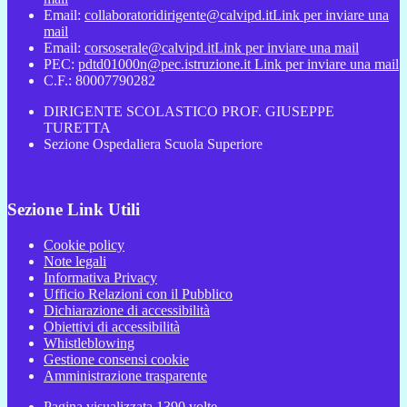
Email:
collaboratoridirigente@calvipd.it
Link per inviare una
mail
Email:
corsoserale@calvipd.it
Link per inviare una mail
PEC:
pdtd01000n@pec.istruzione.it
Link per inviare una mail
C.F.: 80007790282
DIRIGENTE SCOLASTICO PROF. GIUSEPPE
TURETTA
Sezione Ospedaliera Scuola Superiore
Sezione Link Utili
Cookie policy
Note legali
Informativa Privacy
Ufficio Relazioni con il Pubblico
Dichiarazione di accessibilità
Obiettivi di accessibilità
Whistleblowing
Gestione consensi cookie
Amministrazione trasparente
Pagina visualizzata
1390
volte