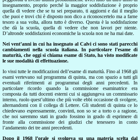
insegnamento, proprio perché la maggior soddisfazione è proprio
quella di vedere che se tu sei preparato, ti aggiorni e dai il meglio
che puoi e trovi chi è disposto non dico a riconoscertelo ma a farne
tesoro a sua volta, allora tutto è diverso. Questa è la soddisfazione
che dà la scuola, quella di vedere che non lavori per niente.
D’altronde soddisfazioni economiche la scuola non ne ha mai date.
Nei vent’anni in cui ha insegnato al Calvi ci sono stati parecchi
cambiamenti nella scuola italiana. In particolare l’esame di
maturità, che oggi si chiama esame di Stato, ha visto modificate
le sue modalità di effettuazione.
Io vissi tutte le modificazioni dell’esame di maturità. Fino al 1968 gli
esami vertevano sul programma di quinta, ma con spazio a tutti gli
eventuali riferimenti ai programmai degli anni precedenti. In
particolare ricordo quando la commissione esaminatrice era
composta da tutti docenti esterni cui si aggiungeva un commissario
interno, ruolo quest’ultimo che più volte ebbi occasione di svolgere,
alternandomi con il collega di Lettere. Gli studenti di quinta ce lo
chiedevano espressamente, convinti, non so se a torto o a ragione,
che noi saremmo stati in grado fossimo in grado di esprimere di
fronte alla commissione dei giudizi che tenessero in conto
l’andamento dei tre anni precedenti.
Dopo il 1968 l’orale si svolgeva su una materia scelta dal