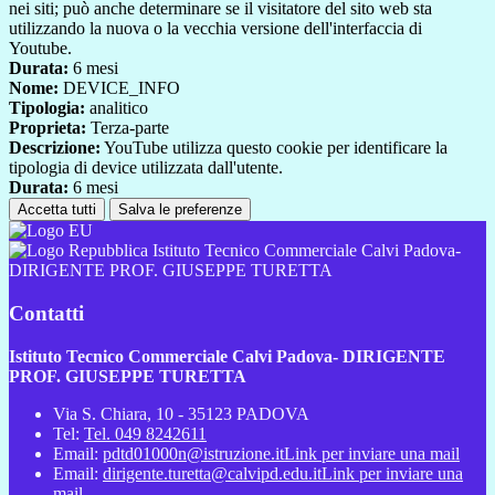
nei siti; può anche determinare se il visitatore del sito web sta
utilizzando la nuova o la vecchia versione dell'interfaccia di
Youtube.
Durata:
6 mesi
Nome:
DEVICE_INFO
Tipologia:
analitico
Proprieta:
Terza-parte
Descrizione:
YouTube utilizza questo cookie per identificare la
tipologia di device utilizzata dall'utente.
Durata:
6 mesi
Accetta tutti
Salva le preferenze
Istituto Tecnico Commerciale Calvi Padova-
DIRIGENTE PROF. GIUSEPPE TURETTA
Contatti
Istituto Tecnico Commerciale Calvi Padova- DIRIGENTE
PROF. GIUSEPPE TURETTA
Via S. Chiara, 10 - 35123 PADOVA
Tel:
Tel. 049 8242611
Email:
pdtd01000n@istruzione.it
Link per inviare una mail
Email:
dirigente.turetta@calvipd.edu.it
Link per inviare una
mail