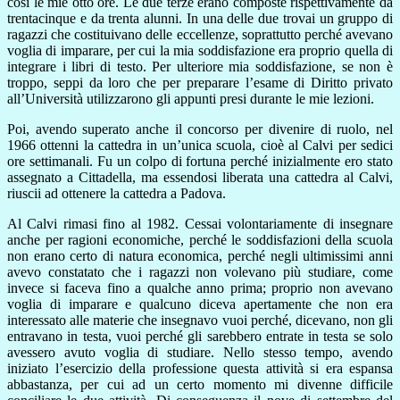
così le mie otto ore. Le due terze erano composte rispettivamente da
trentacinque e da trenta alunni. In una delle due trovai un gruppo di
ragazzi che costituivano delle eccellenze, soprattutto perché avevano
voglia di imparare, per cui la mia soddisfazione era proprio quella di
integrare i libri di testo. Per ulteriore mia soddisfazione, se non è
troppo, seppi da loro che per preparare l’esame di Diritto privato
all’Università utilizzarono gli appunti presi durante le mie lezioni.
Poi, avendo superato anche il concorso per divenire di ruolo, nel
1966 ottenni la cattedra in un’unica scuola, cioè al Calvi per sedici
ore settimanali. Fu un colpo di fortuna perché inizialmente ero stato
assegnato a Cittadella, ma essendosi liberata una cattedra al Calvi,
riuscii ad ottenere la cattedra a Padova.
Al Calvi rimasi fino al 1982. Cessai volontariamente di insegnare
anche per ragioni economiche, perché le soddisfazioni della scuola
non erano certo di natura economica, perché negli ultimissimi anni
avevo constatato che i ragazzi non volevano più studiare, come
invece si faceva fino a qualche anno prima; proprio non avevano
voglia di imparare e qualcuno diceva apertamente che non era
interessato alle materie che insegnavo vuoi perché, dicevano, non gli
entravano in testa, vuoi perché gli sarebbero entrate in testa se solo
avessero avuto voglia di studiare. Nello stesso tempo, avendo
iniziato l’esercizio della professione questa attività si era espansa
abbastanza, per cui ad un certo momento mi divenne difficile