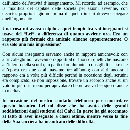
dall’inizio dell’attività d’insegnamento. Mi ricordo, ad esempio, che
la modifica del capitale delle società per azioni avvenne, con
decreto, proprio il giorno prima di quello in cui dovevo spiegare
quell’argomento
Una cosa mi aveva colpito a quei tempi: fra voi insegnanti si
usava del “Lei”, a differenza di quanto avviene ora. Era un
rapporto più formale che amicale, almeno apparentemente. O
era solo una mia impressione?
Con alcuni insegnanti eravamo anche in rapporti amichevoli; con
altri colleghi non avevamo rapporti al di fuori di quelli che nascono
all’interno della scuola, in particolare durante i consigli di classe che
all’epoca era due o al massimo tre all’anno; con altri ancora il
rapporto era a volte più difficile perché in occasione degli scrutini
era complicato, se non impossibile, trovare un accordo anche su un
voto in più o in meno per agevolare che ne aveva bisogno o anche
lo meritava.
In occasione del nostro contatto telefonico per concordare
questo incontro Lei mi disse che ha avuto delle grandi
soddisfazioni dagli studenti del Calvi. In parte ha già accennato
al fatto di aver insegnato a classi ottime, mentre verso la fine
della Sua carriera ha incontrato delle difficoltà.