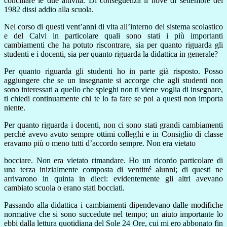
conciliare le due attività. Di conseguenza il nove di settembre del
1982 dissi addio alla scuola.
Nel corso di questi vent’anni di vita all’interno del sistema scolastico
e del Calvi in particolare quali sono stati i più importanti
cambiamenti che ha potuto riscontrare, sia per quanto riguarda gli
studenti e i docenti, sia per quanto riguarda la didattica in generale?
Per quanto riguarda gli studenti ho in parte già risposto. Posso
aggiungere che se un insegnante si accorge che agli studenti non
sono interessati a quello che spieghi non ti viene voglia di insegnare,
ti chiedi continuamente chi te lo fa fare se poi a questi non importa
niente.
Per quanto riguarda i docenti, non ci sono stati grandi cambiamenti
perché avevo avuto sempre ottimi colleghi e in Consiglio di classe
eravamo più o meno tutti d’accordo sempre. Non era vietato
bocciare. Non era vietato rimandare. Ho un ricordo particolare di
una terza inizialmente composta di ventitré alunni; di questi ne
arrivarono in quinta in dieci: evidentemente gli altri avevano
cambiato scuola o erano stati bocciati.
Passando alla didattica i cambiamenti dipendevano dalle modifiche
normative che si sono succedute nel tempo; un aiuto importante lo
ebbi dalla lettura quotidiana del Sole 24 Ore, cui mi ero abbonato fin