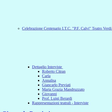
Celebrazione Centenario I.T.C. "P.F. Calvi" Teatro Verd
Dettaglio Interviste
Roberto Citran
Carla
Annalisa
Giancarlo Previati
Maria Grazia Mandruzzato
Giovanni
Prof. Luigi Berardi
Rappresentazioni teatrali - Interviste