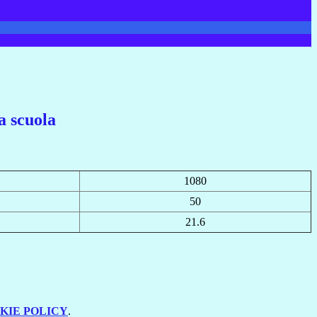
a scuola
1080
50
21.6
KIE POLICY
.