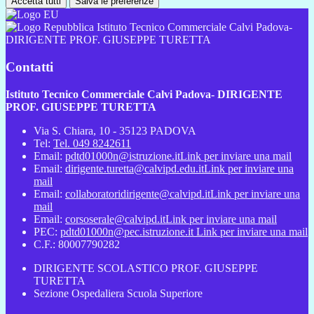
Accetta tutti
Salva le preferenze
Istituto Tecnico Commerciale Calvi Padova-
DIRIGENTE PROF. GIUSEPPE TURETTA
Contatti
Istituto Tecnico Commerciale Calvi Padova- DIRIGENTE
PROF. GIUSEPPE TURETTA
Via S. Chiara, 10 - 35123 PADOVA
Tel:
Tel. 049 8242611
Email:
pdtd01000n@istruzione.it
Link per inviare una mail
Email:
dirigente.turetta@calvipd.edu.it
Link per inviare una
mail
Email:
collaboratoridirigente@calvipd.it
Link per inviare una
mail
Email:
corsoserale@calvipd.it
Link per inviare una mail
PEC:
pdtd01000n@pec.istruzione.it
Link per inviare una mail
C.F.: 80007790282
DIRIGENTE SCOLASTICO PROF. GIUSEPPE
TURETTA
Sezione Ospedaliera Scuola Superiore