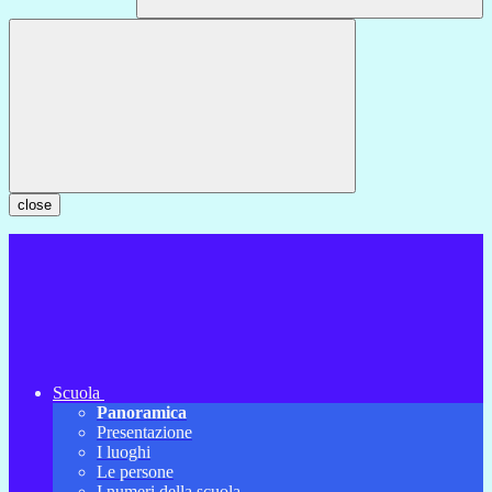
close
Scuola
Panoramica
Presentazione
I luoghi
Le persone
I numeri della scuola