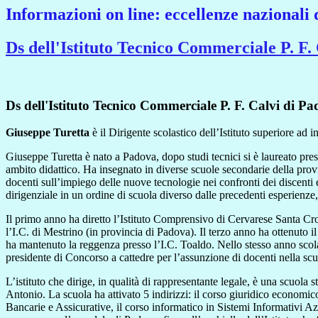
Informazioni on line: eccellenze nazionali 
Ds dell'Istituto Tecnico Commerciale P. F.
Ds dell'Istituto Tecnico Commerciale P. F. Calvi di P
Giuseppe Turetta
è il Dirigente scolastico dell’Istituto superiore ad
Giuseppe Turetta è nato a Padova, dopo studi tecnici si è laureato pres
ambito didattico. Ha insegnato in diverse scuole secondarie della provi
docenti sull’impiego delle nuove tecnologie nei confronti dei discenti e
dirigenziale in un ordine di scuola diverso dalle precedenti esperienze,
Il primo anno ha diretto l’Istituto Comprensivo di Cervarese Santa Croce
l’I.C. di Mestrino (in provincia di Padova). Il terzo anno ha ottenuto
ha mantenuto la reggenza presso l’I.C. Toaldo. Nello stesso anno scola
presidente di Concorso a cattedre per l’assunzione di docenti nella sc
L’istituto che dirige, in qualità di rappresentante legale, è una scuola 
Antonio. La scuola ha attivato 5 indirizzi: il corso giuridico economic
Bancarie e Assicurative, il corso informatico in Sistemi Informativi Az