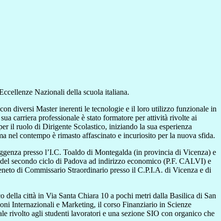
Eccellenze Nazionali della scuola italiana.
n diversi Master inerenti le tecnologie e il loro utilizzo funzionale in
a carriera professionale è stato formatore per attività rivolte ai
er il ruolo di Dirigente Scolastico, iniziando la sua esperienza
 ma nel contempo è rimasto affascinato e incuriosito per la nuova sfida.
i reggenza presso l’I.C. Toaldo di Montegalda (in provincia di Vicenza) e
ore del secondo ciclo di Padova ad indirizzo economico (P.F. CALVI) e
eneto di Commissario Straordinario presso il C.P.I.A. di Vicenza e di
co della città in Via Santa Chiara 10 a pochi metri dalla Basilica di San
oni Internazionali e Marketing, il corso Finanziario in Scienze
ale rivolto agli studenti lavoratori e una sezione SIO con organico che