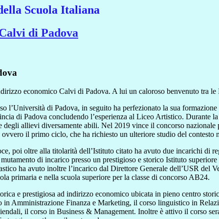
della Scuola Italiana
 Calvi di Padova
adova
 indirizzo economico Calvi di Padova. A lui un caloroso benvenuto tra le 
so l’Università di Padova, in seguito ha perfezionato la sua formazione co
ncia di Padova concludendo l’esperienza al Liceo Artistico. Durante la su
 degli allievi diversamente abili. Nel 2019 vince il concorso nazionale p
 ovvero il primo ciclo, che ha richiesto un ulteriore studio del contesto
, poi oltre alla titolarità dell’Istituto citato ha avuto due incarichi d
 il mutamento di incarico presso un prestigioso e storico Istituto superi
stico ha avuto inoltre l’incarico dal Direttore Generale dell’USR del V
uola primaria e nella scuola superiore per la classe di concorso AB24.
storica e prestigiosa ad indirizzo economico ubicata in pieno centro stori
o in Amministrazione Finanza e Marketing, il corso linguistico in Relazi
iendali, il corso in Business & Management. Inoltre è attivo il corso ser