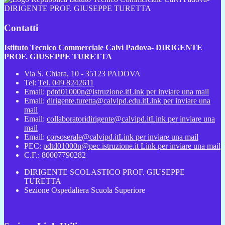
DIRIGENTE PROF. GIUSEPPE TURETTA
Contatti
Istituto Tecnico Commerciale Calvi Padova- DIRIGENTE
PROF. GIUSEPPE TURETTA
Via S. Chiara, 10 - 35123 PADOVA
Tel:
Tel. 049 8242611
Email:
pdtd01000n@istruzione.it
Link per inviare una mail
Email:
dirigente.turetta@calvipd.edu.it
Link per inviare una
mail
Email:
collaboratoridirigente@calvipd.it
Link per inviare una
mail
Email:
corsoserale@calvipd.it
Link per inviare una mail
PEC:
pdtd01000n@pec.istruzione.it
Link per inviare una mail
C.F.: 80007790282
DIRIGENTE SCOLASTICO PROF. GIUSEPPE
TURETTA
Sezione Ospedaliera Scuola Superiore