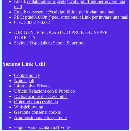
Email:
collaboratoridirigente@calvipd.it
Link per inviare una
mail
Email:
corsoserale@calvipd.it
Link per inviare una mail
PEC:
pdtd01000n@pec.istruzione.it
Link per inviare una mail
C.F.: 80007790282
DIRIGENTE SCOLASTICO PROF. GIUSEPPE
TURETTA
Sezione Ospedaliera Scuola Superiore
Sezione Link Utili
Cookie policy
Note legali
Informativa Privacy
Ufficio Relazioni con il Pubblico
Dichiarazione di accessibilità
Obiettivi di accessibilità
Whistleblowing
Gestione consensi cookie
Amministrazione trasparente
Pagina visualizzata
2631
volte