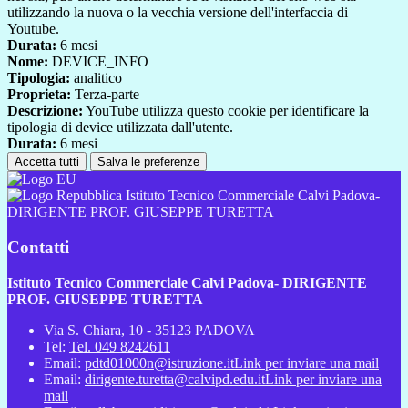
utilizzando la nuova o la vecchia versione dell'interfaccia di
Youtube.
Durata:
6 mesi
Nome:
DEVICE_INFO
Tipologia:
analitico
Proprieta:
Terza-parte
Descrizione:
YouTube utilizza questo cookie per identificare la
tipologia di device utilizzata dall'utente.
Durata:
6 mesi
Accetta tutti
Salva le preferenze
Istituto Tecnico Commerciale Calvi Padova-
DIRIGENTE PROF. GIUSEPPE TURETTA
Contatti
Istituto Tecnico Commerciale Calvi Padova- DIRIGENTE
PROF. GIUSEPPE TURETTA
Via S. Chiara, 10 - 35123 PADOVA
Tel:
Tel. 049 8242611
Email:
pdtd01000n@istruzione.it
Link per inviare una mail
Email:
dirigente.turetta@calvipd.edu.it
Link per inviare una
mail