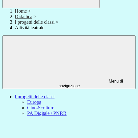
Home
>
Didattica
>
I progetti delle classi
>
Attività teatrale
Menu di
navigazione
I progetti delle classi
Europa
Cine-Scritture
PA Digitale / PNRR