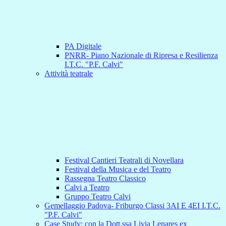
PA Digitale
PNRR- Piano Nazionale di Ripresa e Resilienza
I.T.C. "P.F. Calvi"
Attività teatrale
Festival Cantieri Teatrali di Novellara
Festival della Musica e del Teatro
Rassegna Teatro Classico
Calvi a Teatro
Gruppo Teatro Calvi
Gemellaggio Padova- Friburgo Classi 3AI E 4EI I.T.C.
"P.F. Calvi"
Case Study: con la Dott.ssa Livia Lenares ex