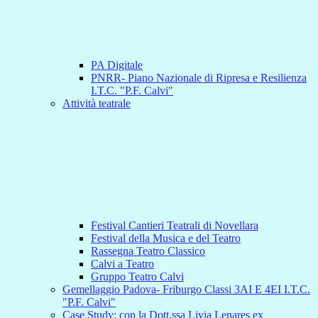
PA Digitale
PNRR- Piano Nazionale di Ripresa e Resilienza
I.T.C. "P.F. Calvi"
Attività teatrale
Festival Cantieri Teatrali di Novellara
Festival della Musica e del Teatro
Rassegna Teatro Classico
Calvi a Teatro
Gruppo Teatro Calvi
Gemellaggio Padova- Friburgo Classi 3AI E 4EI I.T.C.
"P.F. Calvi"
Case Study: con la Dott.ssa Livia Lenares ex