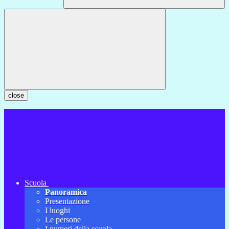
close
Scuola
Panoramica
Presentazione
I luoghi
Le persone
I numeri della scuola