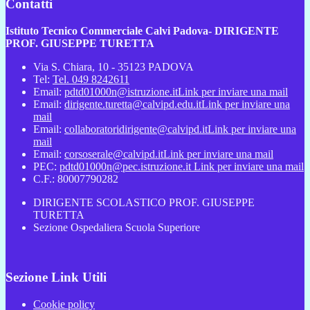
Contatti
Istituto Tecnico Commerciale Calvi Padova- DIRIGENTE
PROF. GIUSEPPE TURETTA
Via S. Chiara, 10 - 35123 PADOVA
Tel:
Tel. 049 8242611
Email:
pdtd01000n@istruzione.it
Link per inviare una mail
Email:
dirigente.turetta@calvipd.edu.it
Link per inviare una
mail
Email:
collaboratoridirigente@calvipd.it
Link per inviare una
mail
Email:
corsoserale@calvipd.it
Link per inviare una mail
PEC:
pdtd01000n@pec.istruzione.it
Link per inviare una mail
C.F.: 80007790282
DIRIGENTE SCOLASTICO PROF. GIUSEPPE
TURETTA
Sezione Ospedaliera Scuola Superiore
Sezione Link Utili
Cookie policy