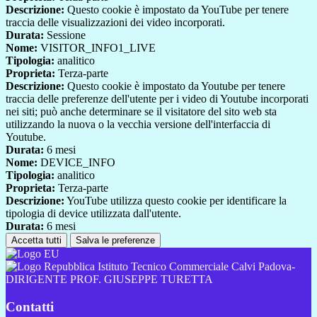
Descrizione:
Questo cookie è impostato da YouTube per tenere
traccia delle visualizzazioni dei video incorporati.
Durata:
Sessione
Nome:
VISITOR_INFO1_LIVE
Tipologia:
analitico
Proprieta:
Terza-parte
Descrizione:
Questo cookie è impostato da Youtube per tenere
traccia delle preferenze dell'utente per i video di Youtube incorporati
nei siti; può anche determinare se il visitatore del sito web sta
utilizzando la nuova o la vecchia versione dell'interfaccia di
Youtube.
Durata:
6 mesi
Nome:
DEVICE_INFO
Tipologia:
analitico
Proprieta:
Terza-parte
Descrizione:
YouTube utilizza questo cookie per identificare la
tipologia di device utilizzata dall'utente.
Durata:
6 mesi
Accetta tutti
Salva le preferenze
Istituto Tecnico Commerciale Calvi Padova-
DIRIGENTE PROF. GIUSEPPE TURETTA
Contatti