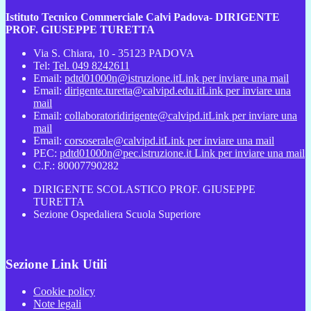
Istituto Tecnico Commerciale Calvi Padova- DIRIGENTE
PROF. GIUSEPPE TURETTA
Via S. Chiara, 10 - 35123 PADOVA
Tel:
Tel. 049 8242611
Email:
pdtd01000n@istruzione.it
Link per inviare una mail
Email:
dirigente.turetta@calvipd.edu.it
Link per inviare una
mail
Email:
collaboratoridirigente@calvipd.it
Link per inviare una
mail
Email:
corsoserale@calvipd.it
Link per inviare una mail
PEC:
pdtd01000n@pec.istruzione.it
Link per inviare una mail
C.F.: 80007790282
DIRIGENTE SCOLASTICO PROF. GIUSEPPE
TURETTA
Sezione Ospedaliera Scuola Superiore
Sezione Link Utili
Cookie policy
Note legali