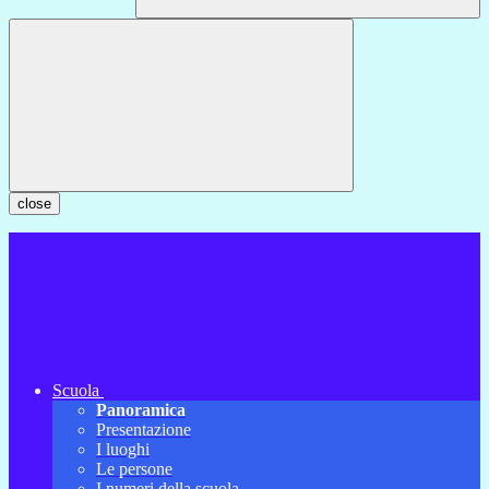
close
Scuola
Panoramica
Presentazione
I luoghi
Le persone
I numeri della scuola