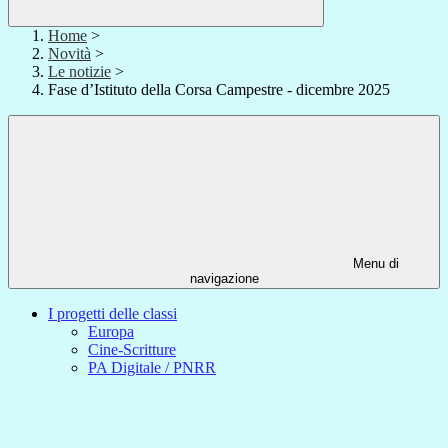
Home
>
Novità
>
Le notizie
>
Fase d’Istituto della Corsa Campestre - dicembre 2025
Menu di
navigazione
I progetti delle classi
Europa
Cine-Scritture
PA Digitale / PNRR