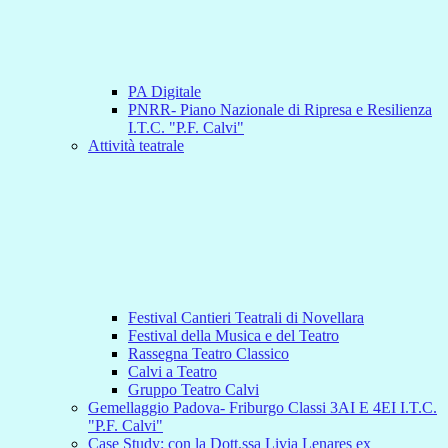
PA Digitale
PNRR- Piano Nazionale di Ripresa e Resilienza
I.T.C. "P.F. Calvi"
Attività teatrale
Festival Cantieri Teatrali di Novellara
Festival della Musica e del Teatro
Rassegna Teatro Classico
Calvi a Teatro
Gruppo Teatro Calvi
Gemellaggio Padova- Friburgo Classi 3AI E 4EI I.T.C.
"P.F. Calvi"
Case Study: con la Dott.ssa Livia Lenares ex