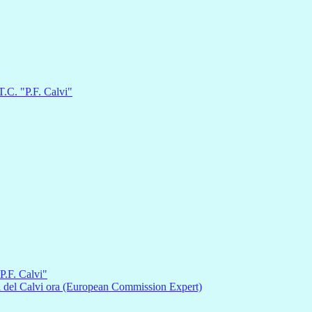
.C. "P.F. Calvi"
P.F. Calvi"
sa del Calvi ora (European Commission Expert)