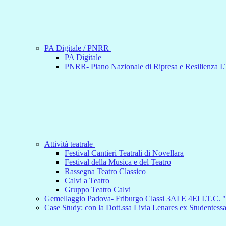
PA Digitale / PNRR
PA Digitale
PNRR- Piano Nazionale di Ripresa e Resilienza I.T
Attività teatrale
Festival Cantieri Teatrali di Novellara
Festival della Musica e del Teatro
Rassegna Teatro Classico
Calvi a Teatro
Gruppo Teatro Calvi
Gemellaggio Padova- Friburgo Classi 3AI E 4EI I.T.C. "
Case Study: con la Dott.ssa Livia Lenares ex Studentes