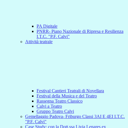
PA Digitale
PNRR- Piano Nazionale di Ripresa e Resilienza
I.T.C. "P.F. Calvi"
Attività teatrale
Festival Cantieri Teatrali di Novellara
Festival della Musica e del Teatro
Rassegna Teatro Classico
Calvi a Teatro
Gruppo Teatro Calvi
Gemellaggio Padova- Friburgo Classi 3AI E 4EI I.T.C.
"P.F. Calvi"
Case Study: con la Dott.ssa Livia Lenares ex