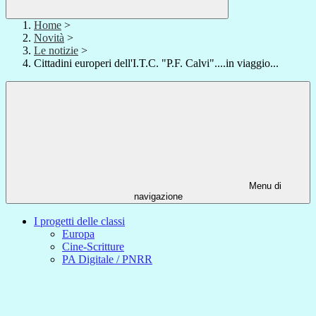
Home
>
Novità
>
Le notizie
>
Cittadini europeri dell'I.T.C. "P.F. Calvi"....in viaggio...
Menu di
navigazione
I progetti delle classi
Europa
Cine-Scritture
PA Digitale / PNRR