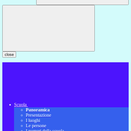
close
Scuola
Panoramica
Presentazione
I luoghi
Le persone
I numeri della scuola