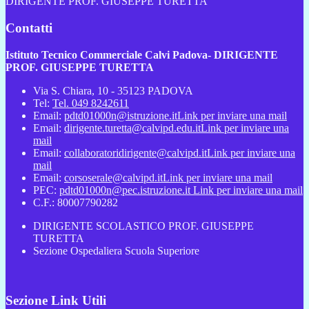
DIRIGENTE PROF. GIUSEPPE TURETTA
Contatti
Istituto Tecnico Commerciale Calvi Padova- DIRIGENTE
PROF. GIUSEPPE TURETTA
Via S. Chiara, 10 - 35123 PADOVA
Tel:
Tel. 049 8242611
Email:
pdtd01000n@istruzione.it
Link per inviare una mail
Email:
dirigente.turetta@calvipd.edu.it
Link per inviare una
mail
Email:
collaboratoridirigente@calvipd.it
Link per inviare una
mail
Email:
corsoserale@calvipd.it
Link per inviare una mail
PEC:
pdtd01000n@pec.istruzione.it
Link per inviare una mail
C.F.: 80007790282
DIRIGENTE SCOLASTICO PROF. GIUSEPPE
TURETTA
Sezione Ospedaliera Scuola Superiore
Sezione Link Utili