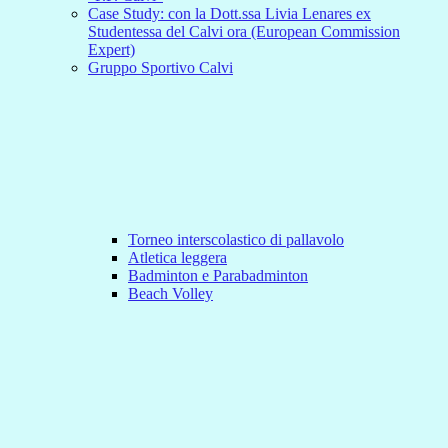
Case Study: con la Dott.ssa Livia Lenares ex
Studentessa del Calvi ora (European Commission
Expert)
Gruppo Sportivo Calvi
Torneo interscolastico di pallavolo
Atletica leggera
Badminton e Parabadminton
Beach Volley