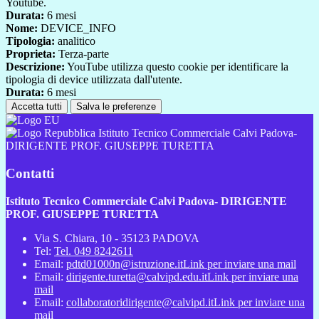
Youtube.
Durata:
6 mesi
Nome:
DEVICE_INFO
Tipologia:
analitico
Proprieta:
Terza-parte
Descrizione:
YouTube utilizza questo cookie per identificare la
tipologia di device utilizzata dall'utente.
Durata:
6 mesi
Accetta tutti
Salva le preferenze
Istituto Tecnico Commerciale Calvi Padova-
DIRIGENTE PROF. GIUSEPPE TURETTA
Contatti
Istituto Tecnico Commerciale Calvi Padova- DIRIGENTE
PROF. GIUSEPPE TURETTA
Via S. Chiara, 10 - 35123 PADOVA
Tel:
Tel. 049 8242611
Email:
pdtd01000n@istruzione.it
Link per inviare una mail
Email:
dirigente.turetta@calvipd.edu.it
Link per inviare una
mail
Email:
collaboratoridirigente@calvipd.it
Link per inviare una
mail