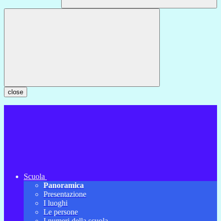
close
Scuola
Panoramica
Presentazione
I luoghi
Le persone
I numeri della scuola