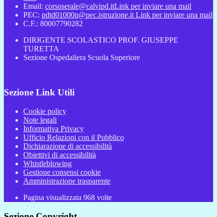
Email:
corsoserale@calvipd.it
Link per inviare una mail
PEC:
pdtd01000n@pec.istruzione.it
Link per inviare una mail
C.F.: 80007790282
DIRIGENTE SCOLASTICO PROF. GIUSEPPE
TURETTA
Sezione Ospedaliera Scuola Superiore
Sezione Link Utili
Cookie policy
Note legali
Informativa Privacy
Ufficio Relazioni con il Pubblico
Dichiarazione di accessibilità
Obiettivi di accessibilità
Whistleblowing
Gestione consensi cookie
Amministrazione trasparente
Pagina visualizzata
968
volte
Sezione Copyright