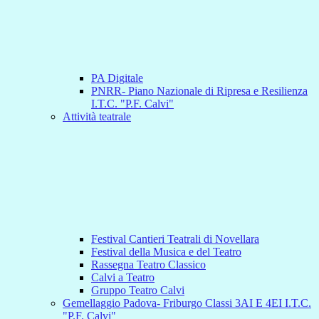
PA Digitale
PNRR- Piano Nazionale di Ripresa e Resilienza
I.T.C. "P.F. Calvi"
Attività teatrale
Festival Cantieri Teatrali di Novellara
Festival della Musica e del Teatro
Rassegna Teatro Classico
Calvi a Teatro
Gruppo Teatro Calvi
Gemellaggio Padova- Friburgo Classi 3AI E 4EI I.T.C.
"P.F. Calvi"