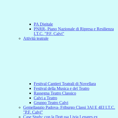
PA Digitale
PNRR- Piano Nazionale di Ripresa e Resilienza
I.T.C. "P.F. Calvi"
Attività teatrale
Festival Cantieri Teatrali di Novellara
Festival della Musica e del Teatro
Rassegna Teatro Classico
Calvi a Teatro
Gruppo Teatro Calvi
Gemellaggio Padova- Friburgo Classi 3AI E 4EI I.T.C.
"P.F. Calvi"
Case Study: con la Dott.ssa Livia Lenares ex