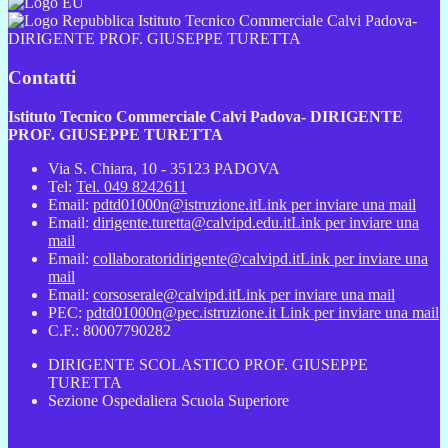
Istituto Tecnico Commerciale Calvi Padova-
DIRIGENTE PROF. GIUSEPPE TURETTA
Contatti
Istituto Tecnico Commerciale Calvi Padova- DIRIGENTE
PROF. GIUSEPPE TURETTA
Via S. Chiara, 10 - 35123 PADOVA
Tel:
Tel. 049 8242611
Email:
pdtd01000n@istruzione.it
Link per inviare una mail
Email:
dirigente.turetta@calvipd.edu.it
Link per inviare una
mail
Email:
collaboratoridirigente@calvipd.it
Link per inviare una
mail
Email:
corsoserale@calvipd.it
Link per inviare una mail
PEC:
pdtd01000n@pec.istruzione.it
Link per inviare una mail
C.F.: 80007790282
DIRIGENTE SCOLASTICO PROF. GIUSEPPE
TURETTA
Sezione Ospedaliera Scuola Superiore