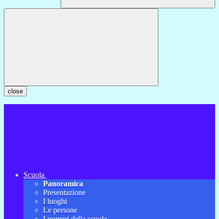
close
Scuola
Panoramica
Presentazione
I luoghi
Le persone
I numeri della scuola