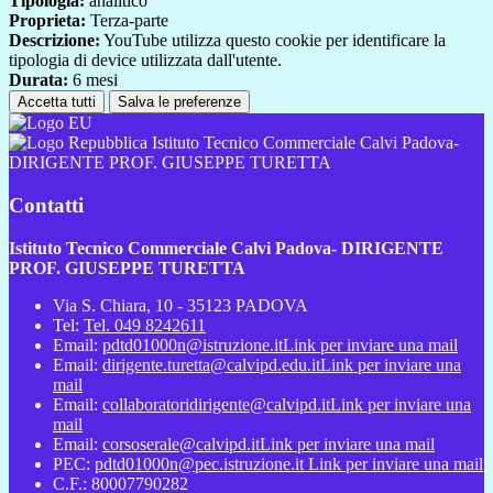
Tipologia:
analitico
Proprieta:
Terza-parte
Descrizione:
YouTube utilizza questo cookie per identificare la
tipologia di device utilizzata dall'utente.
Durata:
6 mesi
Accetta tutti
Salva le preferenze
Istituto Tecnico Commerciale Calvi Padova-
DIRIGENTE PROF. GIUSEPPE TURETTA
Contatti
Istituto Tecnico Commerciale Calvi Padova- DIRIGENTE
PROF. GIUSEPPE TURETTA
Via S. Chiara, 10 - 35123 PADOVA
Tel:
Tel. 049 8242611
Email:
pdtd01000n@istruzione.it
Link per inviare una mail
Email:
dirigente.turetta@calvipd.edu.it
Link per inviare una
mail
Email:
collaboratoridirigente@calvipd.it
Link per inviare una
mail
Email:
corsoserale@calvipd.it
Link per inviare una mail
PEC:
pdtd01000n@pec.istruzione.it
Link per inviare una mail
C.F.: 80007790282