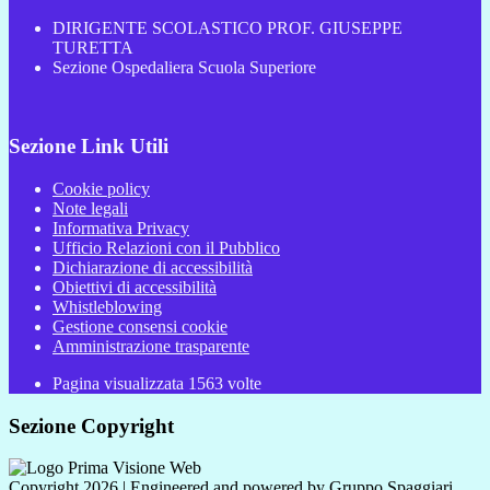
DIRIGENTE SCOLASTICO PROF. GIUSEPPE
TURETTA
Sezione Ospedaliera Scuola Superiore
Sezione Link Utili
Cookie policy
Note legali
Informativa Privacy
Ufficio Relazioni con il Pubblico
Dichiarazione di accessibilità
Obiettivi di accessibilità
Whistleblowing
Gestione consensi cookie
Amministrazione trasparente
Pagina visualizzata
1563
volte
Sezione Copyright
Copyright 2026 | Engineered and powered by Gruppo Spaggiari