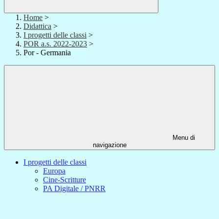
Home
>
Didattica
>
I progetti delle classi
>
POR a.s. 2022-2023
>
Por - Germania
Menu di
navigazione
I progetti delle classi
Europa
Cine-Scritture
PA Digitale / PNRR