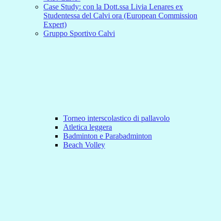
Case Study: con la Dott.ssa Livia Lenares ex
Studentessa del Calvi ora (European Commission
Expert)
Gruppo Sportivo Calvi
Torneo interscolastico di pallavolo
Atletica leggera
Badminton e Parabadminton
Beach Volley