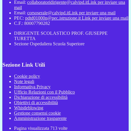
Email:
collaboratoridirigente@calvipd.it
Link per inviare una
mail
Email:
corsoserale@calvipd.it
Link per inviare una mail
PEC:
pdtd01000n@pec.istruzione.it
Link per inviare una mail
C.F.: 80007790282
DIRIGENTE SCOLASTICO PROF. GIUSEPPE
TURETTA
Sezione Ospedaliera Scuola Superiore
Sezione Link Utili
Cookie policy
Note legali
Informativa Privacy
Ufficio Relazioni con il Pubblico
Dichiarazione di accessibilità
Obiettivi di accessibilità
Whistleblowing
Gestione consensi cookie
Amministrazione trasparente
Pagina visualizzata
713
volte