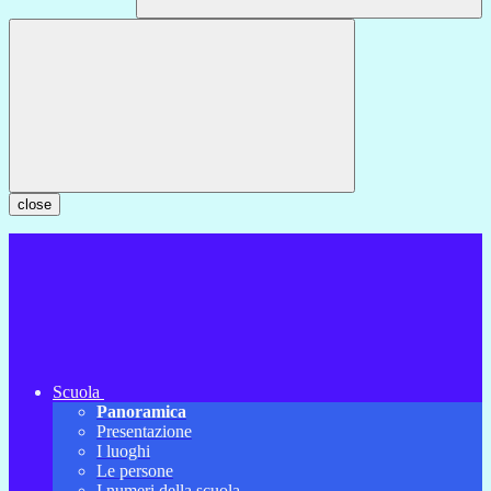
close
Scuola
Panoramica
Presentazione
I luoghi
Le persone
I numeri della scuola