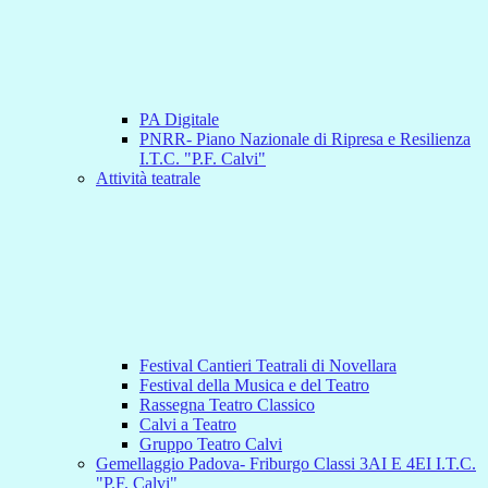
PA Digitale
PNRR- Piano Nazionale di Ripresa e Resilienza
I.T.C. "P.F. Calvi"
Attività teatrale
Festival Cantieri Teatrali di Novellara
Festival della Musica e del Teatro
Rassegna Teatro Classico
Calvi a Teatro
Gruppo Teatro Calvi
Gemellaggio Padova- Friburgo Classi 3AI E 4EI I.T.C.
"P.F. Calvi"