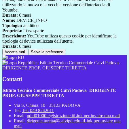
utilizzando la nuova o la vecchia versione dell'interfaccia di
Youtube.
Durata:
6 mesi
Nome:
DEVICE_INFO
Tipologia:
analitico
Proprieta:
Terza-parte
Descrizione:
YouTube utilizza questo cookie per identificare la
tipologia di device utilizzata dall'utente.
Durata:
6 mesi
Accetta tutti
Salva le preferenze
Istituto Tecnico Commerciale Calvi Padova-
DIRIGENTE PROF. GIUSEPPE TURETTA
Contatti
Istituto Tecnico Commerciale Calvi Padova- DIRIGENTE
PROF. GIUSEPPE TURETTA
Via S. Chiara, 10 - 35123 PADOVA
Tel:
Tel. 049 8242611
Email:
pdtd01000n@istruzione.it
Link per inviare una mail
Email:
dirigente.turetta@calvipd.edu.it
Link per inviare una
mail