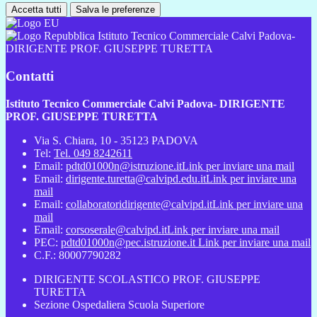
Accetta tutti
Salva le preferenze
Istituto Tecnico Commerciale Calvi Padova-
DIRIGENTE PROF. GIUSEPPE TURETTA
Contatti
Istituto Tecnico Commerciale Calvi Padova- DIRIGENTE
PROF. GIUSEPPE TURETTA
Via S. Chiara, 10 - 35123 PADOVA
Tel:
Tel. 049 8242611
Email:
pdtd01000n@istruzione.it
Link per inviare una mail
Email:
dirigente.turetta@calvipd.edu.it
Link per inviare una
mail
Email:
collaboratoridirigente@calvipd.it
Link per inviare una
mail
Email:
corsoserale@calvipd.it
Link per inviare una mail
PEC:
pdtd01000n@pec.istruzione.it
Link per inviare una mail
C.F.: 80007790282
DIRIGENTE SCOLASTICO PROF. GIUSEPPE
TURETTA
Sezione Ospedaliera Scuola Superiore