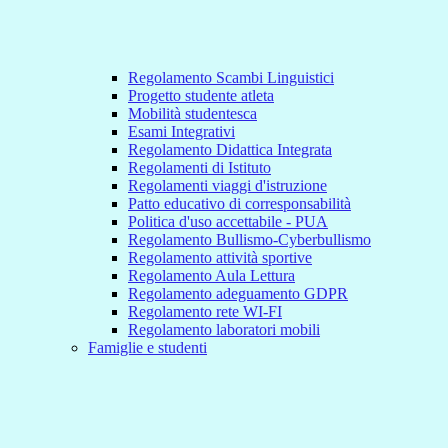
Regolamento Scambi Linguistici
Progetto studente atleta
Mobilità studentesca
Esami Integrativi
Regolamento Didattica Integrata
Regolamenti di Istituto
Regolamenti viaggi d'istruzione
Patto educativo di corresponsabilità
Politica d'uso accettabile - PUA
Regolamento Bullismo-Cyberbullismo
Regolamento attività sportive
Regolamento Aula Lettura
Regolamento adeguamento GDPR
Regolamento rete WI-FI
Regolamento laboratori mobili
Famiglie e studenti