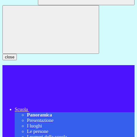
close
Scuola
Panoramica
Presentazione
I luoghi
Le persone
I numeri della scuola