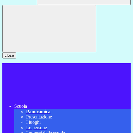
close
Scuola
Panoramica
Presentazione
I luoghi
Le persone
I numeri della scuola