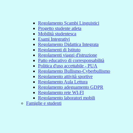
Regolamento Scambi Linguistici
Progetto studente atleta
Mobilità studentesca
Esami Integrativi
Regolamento Didattica Integrata
Regolamenti di Istituto
Regolamenti viaggi d'istruzione
Patto educativo di corresponsabilità
Politica d'uso accettabile - PUA
Regolamento Bullismo-Cyberbullismo
Regolamento attività sportive
Regolamento Aula Lettura
Regolamento adeguamento GDPR
Regolamento rete WI-FI
Regolamento laboratori mobili
Famiglie e studenti