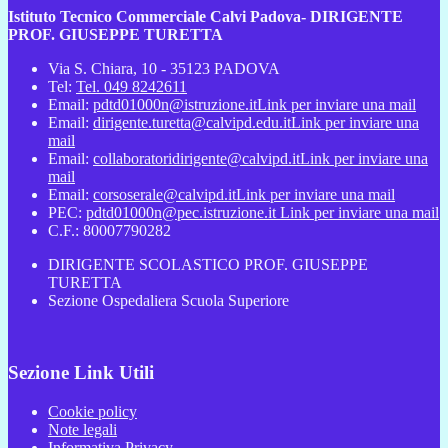
Istituto Tecnico Commerciale Calvi Padova- DIRIGENTE
PROF. GIUSEPPE TURETTA
Via S. Chiara, 10 - 35123 PADOVA
Tel:
Tel. 049 8242611
Email:
pdtd01000n@istruzione.it
Link per inviare una mail
Email:
dirigente.turetta@calvipd.edu.it
Link per inviare una
mail
Email:
collaboratoridirigente@calvipd.it
Link per inviare una
mail
Email:
corsoserale@calvipd.it
Link per inviare una mail
PEC:
pdtd01000n@pec.istruzione.it
Link per inviare una mail
C.F.: 80007790282
DIRIGENTE SCOLASTICO PROF. GIUSEPPE
TURETTA
Sezione Ospedaliera Scuola Superiore
Sezione Link Utili
Cookie policy
Note legali
Informativa Privacy