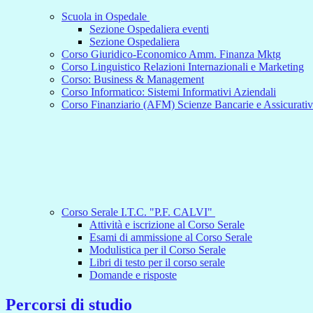
Scuola in Ospedale
Sezione Ospedaliera eventi
Sezione Ospedaliera
Corso Giuridico-Economico Amm. Finanza Mktg
Corso Linguistico Relazioni Internazionali e Marketing
Corso: Business & Management
Corso Informatico: Sistemi Informativi Aziendali
Corso Finanziario (AFM) Scienze Bancarie e Assicurati
Corso Serale I.T.C. "P.F. CALVI"
Attività e iscrizione al Corso Serale
Esami di ammissione al Corso Serale
Modulistica per il Corso Serale
Libri di testo per il corso serale
Domande e risposte
Percorsi di studio