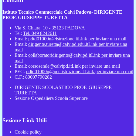
Contatti
Istituto Tecnico Commerciale Calvi Padova- DIRIGENTE
PROF. GIUSEPPE TURETTA
Via S. Chiara, 10 - 35123 PADOVA
Tel:
Tel. 049 8242611
Email:
pdtd01000n@istruzione.it
Link per inviare una mail
Email:
dirigente.turetta@calvipd.edu.it
Link per inviare una
mail
Email:
collaboratoridirigente@calvipd.it
Link per inviare una
mail
Email:
corsoserale@calvipd.it
Link per inviare una mail
PEC:
pdtd01000n@pec.istruzione.it
Link per inviare una mail
C.F.: 80007790282
DIRIGENTE SCOLASTICO PROF. GIUSEPPE
TURETTA
Sezione Ospedaliera Scuola Superiore
Sezione Link Utili
Cookie policy