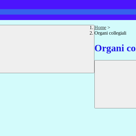
Home
>
Organi collegiali
Organi col