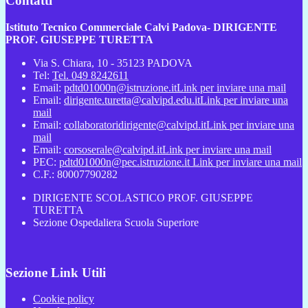
Contatti
Istituto Tecnico Commerciale Calvi Padova- DIRIGENTE
PROF. GIUSEPPE TURETTA
Via S. Chiara, 10 - 35123 PADOVA
Tel:
Tel. 049 8242611
Email:
pdtd01000n@istruzione.it
Link per inviare una mail
Email:
dirigente.turetta@calvipd.edu.it
Link per inviare una
mail
Email:
collaboratoridirigente@calvipd.it
Link per inviare una
mail
Email:
corsoserale@calvipd.it
Link per inviare una mail
PEC:
pdtd01000n@pec.istruzione.it
Link per inviare una mail
C.F.: 80007790282
DIRIGENTE SCOLASTICO PROF. GIUSEPPE
TURETTA
Sezione Ospedaliera Scuola Superiore
Sezione Link Utili
Cookie policy