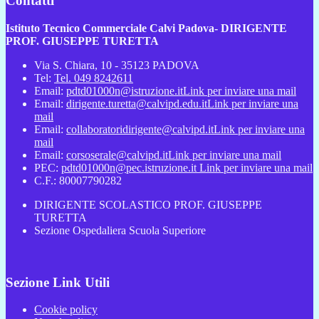
Contatti
Istituto Tecnico Commerciale Calvi Padova- DIRIGENTE
PROF. GIUSEPPE TURETTA
Via S. Chiara, 10 - 35123 PADOVA
Tel:
Tel. 049 8242611
Email:
pdtd01000n@istruzione.it
Link per inviare una mail
Email:
dirigente.turetta@calvipd.edu.it
Link per inviare una
mail
Email:
collaboratoridirigente@calvipd.it
Link per inviare una
mail
Email:
corsoserale@calvipd.it
Link per inviare una mail
PEC:
pdtd01000n@pec.istruzione.it
Link per inviare una mail
C.F.: 80007790282
DIRIGENTE SCOLASTICO PROF. GIUSEPPE
TURETTA
Sezione Ospedaliera Scuola Superiore
Sezione Link Utili
Cookie policy