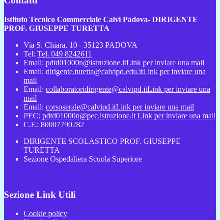
Contatti
Istituto Tecnico Commerciale Calvi Padova- DIRIGENTE
PROF. GIUSEPPE TURETTA
Via S. Chiara, 10 - 35123 PADOVA
Tel:
Tel. 049 8242611
Email:
pdtd01000n@istruzione.it
Link per inviare una mail
Email:
dirigente.turetta@calvipd.edu.it
Link per inviare una
mail
Email:
collaboratoridirigente@calvipd.it
Link per inviare una
mail
Email:
corsoserale@calvipd.it
Link per inviare una mail
PEC:
pdtd01000n@pec.istruzione.it
Link per inviare una mail
C.F.: 80007790282
DIRIGENTE SCOLASTICO PROF. GIUSEPPE
TURETTA
Sezione Ospedaliera Scuola Superiore
Sezione Link Utili
Cookie policy