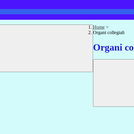
Home
>
Organi collegiali
Organi col