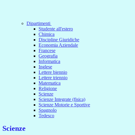
Dipartimenti
Studente all'estero
Chimica
Discipline Giuridiche
Economia Aziendale
Francese
Geografia
Informatica
Inglese
Lettere biennio
Lettere triennio
Matematica
Religione
Scienze
Scienze Integrate (fisica)
Scienze Motorie e Sportive
Spagnolo
Tedesco
Scienze