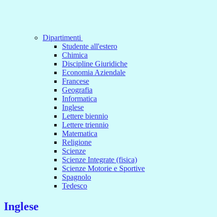
Dipartimenti
Studente all'estero
Chimica
Discipline Giuridiche
Economia Aziendale
Francese
Geografia
Informatica
Inglese
Lettere biennio
Lettere triennio
Matematica
Religione
Scienze
Scienze Integrate (fisica)
Scienze Motorie e Sportive
Spagnolo
Tedesco
Inglese