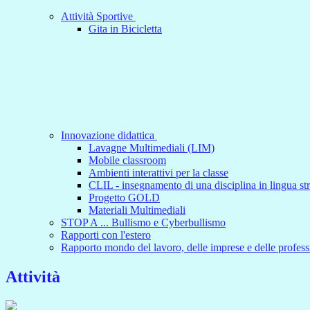
Attività Sportive
Gita in Bicicletta
Innovazione didattica
Lavagne Multimediali (LIM)
Mobile classroom
Ambienti interattivi per la classe
CLIL - insegnamento di una disciplina in lingua st
Progetto GOLD
Materiali Multimediali
STOP A ... Bullismo e Cyberbullismo
Rapporti con l'estero
Rapporto mondo del lavoro, delle imprese e delle profess
Attività