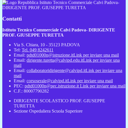
Istituto Tecnico Commerciale Calvi Padova-
DIRIGENTE PROF. GIUSEPPE TURETTA
Contatti
Istituto Tecnico Commerciale Calvi Padova- DIRIGENTE
PROF. GIUSEPPE TURETTA
Via S. Chiara, 10 - 35123 PADOVA
Tel:
Tel. 049 8242611
Email:
pdtd01000n@istruzione.it
Link per inviare una mail
Email:
dirigente.turetta@calvipd.edu.it
Link per inviare una
mail
Email:
collaboratoridirigente@calvipd.it
Link per inviare una
mail
Email:
corsoserale@calvipd.it
Link per inviare una mail
PEC:
pdtd01000n@pec.istruzione.it
Link per inviare una mail
C.F.: 80007790282
DIRIGENTE SCOLASTICO PROF. GIUSEPPE
TURETTA
Sezione Ospedaliera Scuola Superiore