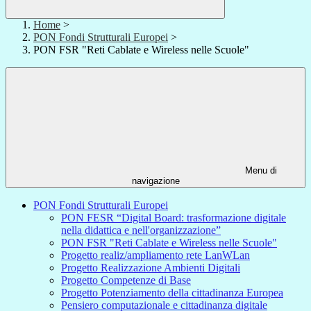
Home
>
PON Fondi Strutturali Europei
>
PON FSR "Reti Cablate e Wireless nelle Scuole"
Menu di
navigazione
PON Fondi Strutturali Europei
PON FESR “Digital Board: trasformazione digitale
nella didattica e nell'organizzazione”
PON FSR "Reti Cablate e Wireless nelle Scuole"
Progetto realiz/ampliamento rete LanWLan
Progetto Realizzazione Ambienti Digitali
Progetto Competenze di Base
Progetto Potenziamento della cittadinanza Europea
Pensiero computazionale e cittadinanza digitale