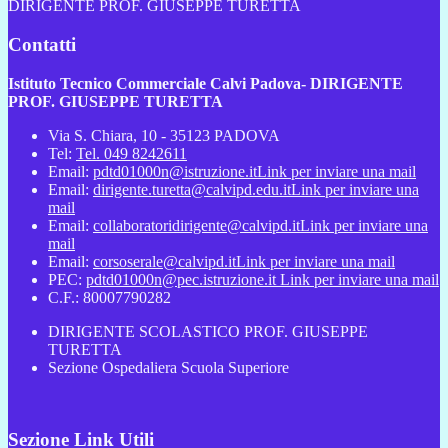
DIRIGENTE PROF. GIUSEPPE TURETTA
Contatti
Istituto Tecnico Commerciale Calvi Padova- DIRIGENTE
PROF. GIUSEPPE TURETTA
Via S. Chiara, 10 - 35123 PADOVA
Tel:
Tel. 049 8242611
Email:
pdtd01000n@istruzione.it
Link per inviare una mail
Email:
dirigente.turetta@calvipd.edu.it
Link per inviare una
mail
Email:
collaboratoridirigente@calvipd.it
Link per inviare una
mail
Email:
corsoserale@calvipd.it
Link per inviare una mail
PEC:
pdtd01000n@pec.istruzione.it
Link per inviare una mail
C.F.: 80007790282
DIRIGENTE SCOLASTICO PROF. GIUSEPPE
TURETTA
Sezione Ospedaliera Scuola Superiore
Sezione Link Utili