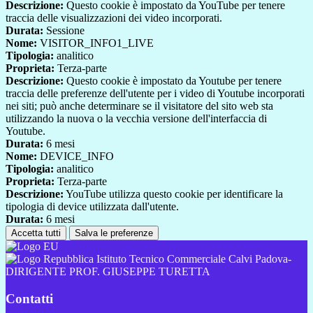
Descrizione:
Questo cookie è impostato da YouTube per tenere
traccia delle visualizzazioni dei video incorporati.
Durata:
Sessione
Nome:
VISITOR_INFO1_LIVE
Tipologia:
analitico
Proprieta:
Terza-parte
Descrizione:
Questo cookie è impostato da Youtube per tenere
traccia delle preferenze dell'utente per i video di Youtube incorporati
nei siti; può anche determinare se il visitatore del sito web sta
utilizzando la nuova o la vecchia versione dell'interfaccia di
Youtube.
Durata:
6 mesi
Nome:
DEVICE_INFO
Tipologia:
analitico
Proprieta:
Terza-parte
Descrizione:
YouTube utilizza questo cookie per identificare la
tipologia di device utilizzata dall'utente.
Durata:
6 mesi
Accetta tutti
Salva le preferenze
Istituto Tecnico Commerciale Calvi Padova-
DIRIGENTE PROF. GIUSEPPE TURETTA
Contatti