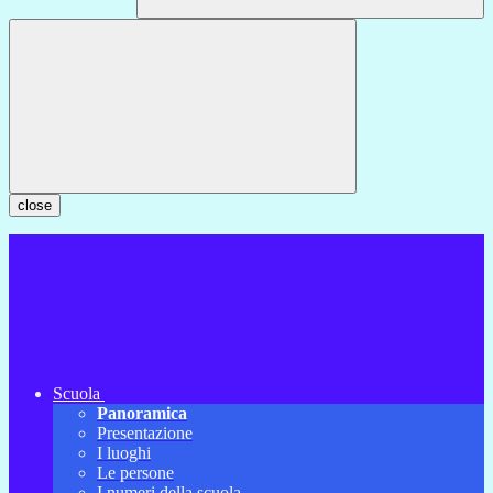
close
Scuola
Panoramica
Presentazione
I luoghi
Le persone
I numeri della scuola