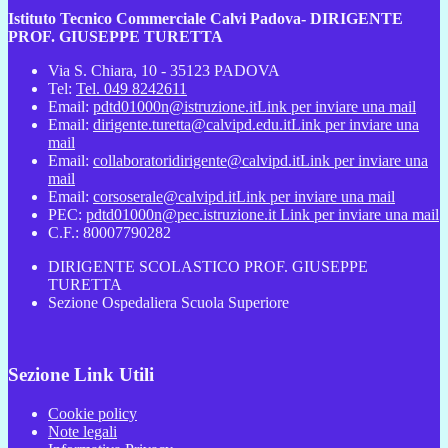
Istituto Tecnico Commerciale Calvi Padova- DIRIGENTE
PROF. GIUSEPPE TURETTA
Via S. Chiara, 10 - 35123 PADOVA
Tel:
Tel. 049 8242611
Email:
pdtd01000n@istruzione.it
Link per inviare una mail
Email:
dirigente.turetta@calvipd.edu.it
Link per inviare una
mail
Email:
collaboratoridirigente@calvipd.it
Link per inviare una
mail
Email:
corsoserale@calvipd.it
Link per inviare una mail
PEC:
pdtd01000n@pec.istruzione.it
Link per inviare una mail
C.F.: 80007790282
DIRIGENTE SCOLASTICO PROF. GIUSEPPE
TURETTA
Sezione Ospedaliera Scuola Superiore
Sezione Link Utili
Cookie policy
Note legali