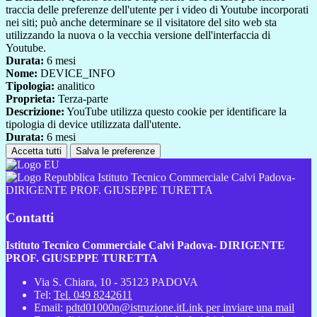
traccia delle preferenze dell'utente per i video di Youtube incorporati
nei siti; può anche determinare se il visitatore del sito web sta
utilizzando la nuova o la vecchia versione dell'interfaccia di
Youtube.
Durata:
6 mesi
Nome:
DEVICE_INFO
Tipologia:
analitico
Proprieta:
Terza-parte
Descrizione:
YouTube utilizza questo cookie per identificare la
tipologia di device utilizzata dall'utente.
Durata:
6 mesi
Accetta tutti
Salva le preferenze
Istituto Tecnico Commerciale Calvi Padova-
DIRIGENTE PROF. GIUSEPPE TURETTA
Contatti
Istituto Tecnico Commerciale Calvi Padova- DIRIGENTE
PROF. GIUSEPPE TURETTA
Via S. Chiara, 10 - 35123 PADOVA
Tel:
Tel. 049 8242611
Email:
pdtd01000n@istruzione.it
Link per inviare una mail