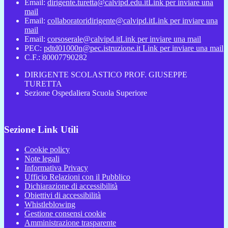
Email:
dirigente.turetta@calvipd.edu.it
Link per inviare una
mail
Email:
collaboratoridirigente@calvipd.it
Link per inviare una
mail
Email:
corsoserale@calvipd.it
Link per inviare una mail
PEC:
pdtd01000n@pec.istruzione.it
Link per inviare una mail
C.F.: 80007790282
DIRIGENTE SCOLASTICO PROF. GIUSEPPE
TURETTA
Sezione Ospedaliera Scuola Superiore
Sezione Link Utili
Cookie policy
Note legali
Informativa Privacy
Ufficio Relazioni con il Pubblico
Dichiarazione di accessibilità
Obiettivi di accessibilità
Whistleblowing
Gestione consensi cookie
Amministrazione trasparente