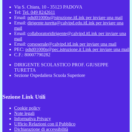
Via S. Chiara, 10 - 35123 PADOVA
Tel:
Tel. 049 8242611
Email:
pdtd01000n@istruzione.it
Link per inviare una mail
Email:
dirigente.turetta@calvipd.edu.it
Link per inviare una
mail
Email:
collaboratoridirigente@calvipd.it
Link per inviare una
mail
Email:
corsoserale@calvipd.it
Link per inviare una mail
PEC:
pdtd01000n@pec.istruzione.it
Link per inviare una mail
C.F.: 80007790282
DIRIGENTE SCOLASTICO PROF. GIUSEPPE
TURETTA
Sezione Ospedaliera Scuola Superiore
Sezione Link Utili
Cookie policy
Note legali
Informativa Privacy
Ufficio Relazioni con il Pubblico
Dichiarazione di accessibilità