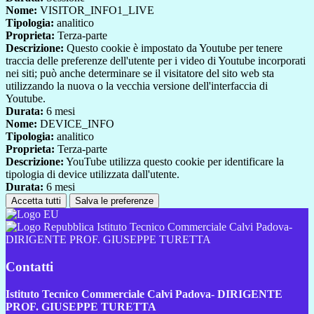
Nome:
VISITOR_INFO1_LIVE
Tipologia:
analitico
Proprieta:
Terza-parte
Descrizione:
Questo cookie è impostato da Youtube per tenere
traccia delle preferenze dell'utente per i video di Youtube incorporati
nei siti; può anche determinare se il visitatore del sito web sta
utilizzando la nuova o la vecchia versione dell'interfaccia di
Youtube.
Durata:
6 mesi
Nome:
DEVICE_INFO
Tipologia:
analitico
Proprieta:
Terza-parte
Descrizione:
YouTube utilizza questo cookie per identificare la
tipologia di device utilizzata dall'utente.
Durata:
6 mesi
Accetta tutti
Salva le preferenze
Istituto Tecnico Commerciale Calvi Padova-
DIRIGENTE PROF. GIUSEPPE TURETTA
Contatti
Istituto Tecnico Commerciale Calvi Padova- DIRIGENTE
PROF. GIUSEPPE TURETTA