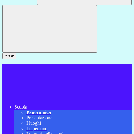
close
Scuola
Panoramica
Presentazione
I luoghi
Le persone
I numeri della scuola