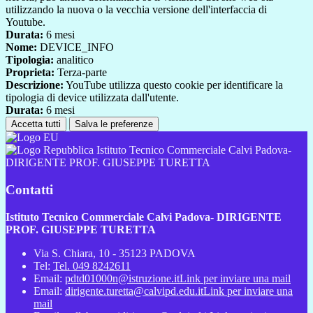
utilizzando la nuova o la vecchia versione dell'interfaccia di
Youtube.
Durata:
6 mesi
Nome:
DEVICE_INFO
Tipologia:
analitico
Proprieta:
Terza-parte
Descrizione:
YouTube utilizza questo cookie per identificare la
tipologia di device utilizzata dall'utente.
Durata:
6 mesi
Accetta tutti
Salva le preferenze
Istituto Tecnico Commerciale Calvi Padova-
DIRIGENTE PROF. GIUSEPPE TURETTA
Contatti
Istituto Tecnico Commerciale Calvi Padova- DIRIGENTE
PROF. GIUSEPPE TURETTA
Via S. Chiara, 10 - 35123 PADOVA
Tel:
Tel. 049 8242611
Email:
pdtd01000n@istruzione.it
Link per inviare una mail
Email:
dirigente.turetta@calvipd.edu.it
Link per inviare una
mail