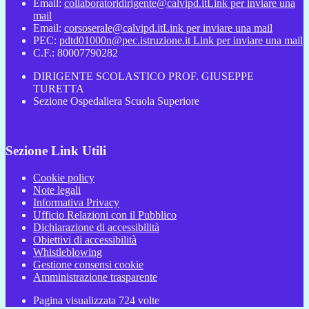
Email:
collaboratoridirigente@calvipd.it
Link per inviare una
mail
Email:
corsoserale@calvipd.it
Link per inviare una mail
PEC:
pdtd01000n@pec.istruzione.it
Link per inviare una mail
C.F.: 80007790282
DIRIGENTE SCOLASTICO PROF. GIUSEPPE
TURETTA
Sezione Ospedaliera Scuola Superiore
Sezione Link Utili
Cookie policy
Note legali
Informativa Privacy
Ufficio Relazioni con il Pubblico
Dichiarazione di accessibilità
Obiettivi di accessibilità
Whistleblowing
Gestione consensi cookie
Amministrazione trasparente
Pagina visualizzata
724
volte