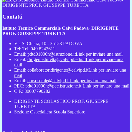
DIRIGENTE PROF. GIUSEPPE TURETTA
Contatti
Istituto Tecnico Commerciale Calvi Padova- DIRIGENTE
PROF. GIUSEPPE TURETTA
Via S. Chiara, 10 - 35123 PADOVA
Tel:
Tel. 049 8242611
Email:
pdtd01000n@istruzione.it
Link per inviare una mail
Email:
dirigente.turetta@calvipd.edu.it
Link per inviare una
mail
Email:
collaboratoridirigente@calvipd.it
Link per inviare una
mail
Email:
corsoserale@calvipd.it
Link per inviare una mail
PEC:
pdtd01000n@pec.istruzione.it
Link per inviare una mail
C.F.: 80007790282
DIRIGENTE SCOLASTICO PROF. GIUSEPPE
TURETTA
Sezione Ospedaliera Scuola Superiore