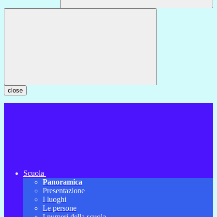
close
Scuola
Panoramica
Presentazione
I luoghi
Le persone
I numeri della scuola