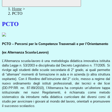
Home
>
PCTO
PCTO
PCTO – Percorsi per le Competenze Trasversali e per l’Orientamento
(ex Alternanza Scuola-Lavoro)
L’Alternanza scuola-lavoro è una metodologia didattica innovativa istituita
dalla Legge n. 53/2003 e disciplinata dal Decreto Legislativo n. 77/2005. Si
rivolge agli studenti delle scuole secondarie di 2° grado, ai quali permette
di “alternare” momenti di formazione in aula e in azienda (o altra struttura
ospitante). Con il Riordino dell’istruzione del 2° ciclo, messo a regime dal
nuovo ordinamento degli istituti professionali, dei tecnici e dei licei
(DD.PP.RR. nn. 87-89/2010), l’Alternanza ha compiuto un’ulteriore tappa
istituzionale: nei nuovi Regolamenti, è richiamata come metodo
sistematico da introdurre nella didattica curricolare dei diversi corsi di
studio per avvicinare i giovani al mondo del lavoro, orientarli e promuovere
il successo scolastico.