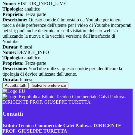
Nome:
VISITOR_INFO1_LIVE
Tipologia:
analitico
Proprieta:
Terza-parte
Descrizione:
Questo cookie è impostato da Youtube per tenere
traccia delle preferenze dell'utente per i video di Youtube incorporati
nei siti; può anche determinare se il visitatore del sito web sta
utilizzando la nuova o la vecchia versione dell'interfaccia di
Youtube.
Durata:
6 mesi
Nome:
DEVICE_INFO
Tipologia:
analitico
Proprieta:
Terza-parte
Descrizione:
YouTube utilizza questo cookie per identificare la
tipologia di device utilizzata dall'utente.
Durata:
6 mesi
Accetta tutti
Salva le preferenze
Istituto Tecnico Commerciale Calvi Padova-
DIRIGENTE PROF. GIUSEPPE TURETTA
Contatti
Istituto Tecnico Commerciale Calvi Padova- DIRIGENTE
PROF. GIUSEPPE TURETTA