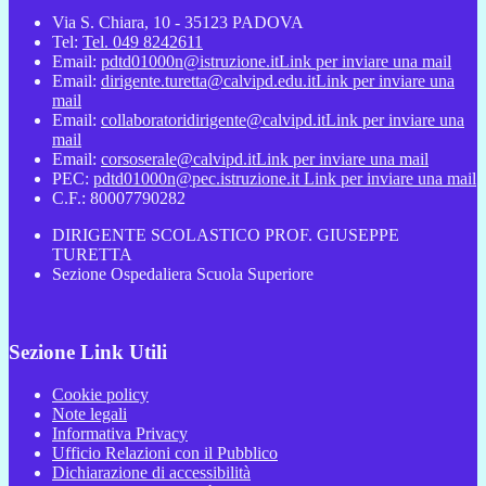
Via S. Chiara, 10 - 35123 PADOVA
Tel:
Tel. 049 8242611
Email:
pdtd01000n@istruzione.it
Link per inviare una mail
Email:
dirigente.turetta@calvipd.edu.it
Link per inviare una
mail
Email:
collaboratoridirigente@calvipd.it
Link per inviare una
mail
Email:
corsoserale@calvipd.it
Link per inviare una mail
PEC:
pdtd01000n@pec.istruzione.it
Link per inviare una mail
C.F.: 80007790282
DIRIGENTE SCOLASTICO PROF. GIUSEPPE
TURETTA
Sezione Ospedaliera Scuola Superiore
Sezione Link Utili
Cookie policy
Note legali
Informativa Privacy
Ufficio Relazioni con il Pubblico
Dichiarazione di accessibilità