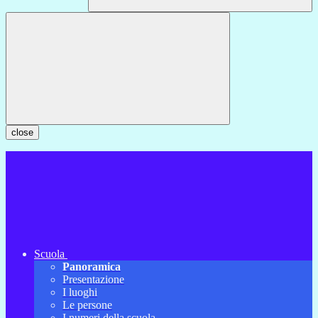
close
Scuola
Panoramica
Presentazione
I luoghi
Le persone
I numeri della scuola