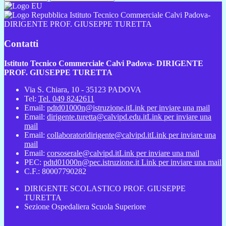
Istituto Tecnico Commerciale Calvi Padova-
DIRIGENTE PROF. GIUSEPPE TURETTA
Contatti
Istituto Tecnico Commerciale Calvi Padova- DIRIGENTE
PROF. GIUSEPPE TURETTA
Via S. Chiara, 10 - 35123 PADOVA
Tel:
Tel. 049 8242611
Email:
pdtd01000n@istruzione.it
Link per inviare una mail
Email:
dirigente.turetta@calvipd.edu.it
Link per inviare una
mail
Email:
collaboratoridirigente@calvipd.it
Link per inviare una
mail
Email:
corsoserale@calvipd.it
Link per inviare una mail
PEC:
pdtd01000n@pec.istruzione.it
Link per inviare una mail
C.F.: 80007790282
DIRIGENTE SCOLASTICO PROF. GIUSEPPE
TURETTA
Sezione Ospedaliera Scuola Superiore