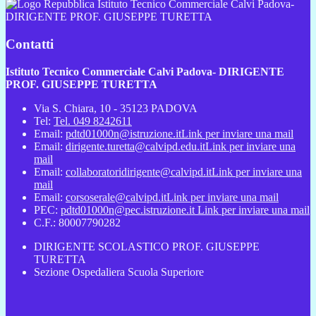
Istituto Tecnico Commerciale Calvi Padova-
DIRIGENTE PROF. GIUSEPPE TURETTA
Contatti
Istituto Tecnico Commerciale Calvi Padova- DIRIGENTE
PROF. GIUSEPPE TURETTA
Via S. Chiara, 10 - 35123 PADOVA
Tel:
Tel. 049 8242611
Email:
pdtd01000n@istruzione.it
Link per inviare una mail
Email:
dirigente.turetta@calvipd.edu.it
Link per inviare una
mail
Email:
collaboratoridirigente@calvipd.it
Link per inviare una
mail
Email:
corsoserale@calvipd.it
Link per inviare una mail
PEC:
pdtd01000n@pec.istruzione.it
Link per inviare una mail
C.F.: 80007790282
DIRIGENTE SCOLASTICO PROF. GIUSEPPE
TURETTA
Sezione Ospedaliera Scuola Superiore