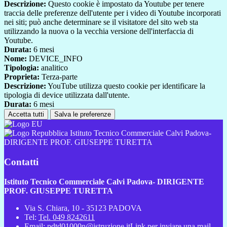
Descrizione:
Questo cookie è impostato da Youtube per tenere
traccia delle preferenze dell'utente per i video di Youtube incorporati
nei siti; può anche determinare se il visitatore del sito web sta
utilizzando la nuova o la vecchia versione dell'interfaccia di
Youtube.
Durata:
6 mesi
Nome:
DEVICE_INFO
Tipologia:
analitico
Proprieta:
Terza-parte
Descrizione:
YouTube utilizza questo cookie per identificare la
tipologia di device utilizzata dall'utente.
Durata:
6 mesi
Accetta tutti
Salva le preferenze
Istituto Tecnico Commerciale Calvi Padova-
DIRIGENTE PROF. GIUSEPPE TURETTA
Contatti
Istituto Tecnico Commerciale Calvi Padova- DIRIGENTE
PROF. GIUSEPPE TURETTA
Via S. Chiara, 10 - 35123 PADOVA
Tel:
Tel. 049 8242611
Email:
pdtd01000n@istruzione.it
Link per inviare una mail