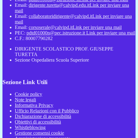
Email:
dirigente.turetta@calvipd.edu.it
Link per inviare una
mail
Email:
collaboratoridirigente@calvipd.it
Link per inviare una
mail
Email:
corsoserale@calvipd.it
Link per inviare una mail
PEC:
pdtd01000n@pec.istruzione.it
Link per inviare una mail
C.F.: 80007790282
DIRIGENTE SCOLASTICO PROF. GIUSEPPE
TURETTA
Sezione Ospedaliera Scuola Superiore
Sezione Link Utili
Cookie policy
Note legali
Informativa Privacy
Ufficio Relazioni con il Pubblico
Dichiarazione di accessibilità
Obiettivi di accessibilità
Whistleblowing
Gestione consensi cookie