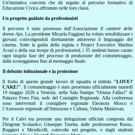
Un'iniziativa concreta che dà seguito al percorso formativo di
Educazione Civica affrontato nelle loro classi.
Un progetto guidato da professionisti
Il percorso è stato promosso dall’Associazione
Il cantiere delle
donne Aps
. La presidente Micaela Faggiani ha voluto sensibilizzare i
giovani coinvolgendoli direttamente attraverso il linguaggio del
cinema. Sotto la guida della regista e Project Executive Martina
Acazi e della sua troupe di professionisti, i 35 studenti hanno curato
ogni singola fase del processo di produzione del cortometraggio,
dalla sceneggiatura fino al montaggio finale.
Il debutto istituzionale e la proiezione
Il frutto di questo grande lavoro di squadra si intitola
"LOVE?
CAKE!"
. Il cortometraggio è stato presentato ufficialmente martedì
19 maggio 2026 a Venezia, nella Sala Stampa “Oriana Fallaci” di
Palazzo Ferro Fini, sede del Consiglio Regionale. Alla conferenza
sono intervenuti il consigliere regionale Eleonora Mosco e
l’Assessore regionale all’Istruzione e Cultura, Valeria Mantovan.
Per il Calvi era presente una delegazione ufficiale composta dal
Dirigente Scolastico Giuseppe Turetta, dalle professoresse Russo,
Ruggieri e Mendicelli, coinvolte nel progetto, e dagli studenti