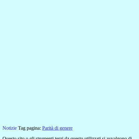
Notizie
Tag pagina:
Parità di genere
Questo sito o gli strumenti terzi da questo utilizzati si avvalgono di