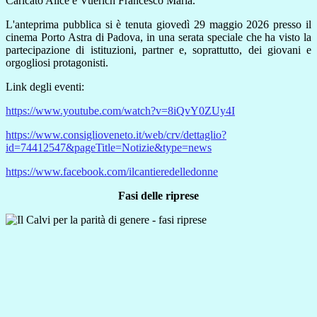
Caricato Alice e Vuerich Francesco Maria.
L'anteprima pubblica si è tenuta giovedì 29 maggio 2026 presso il
cinema Porto Astra di Padova, in una serata speciale che ha visto la
partecipazione di istituzioni, partner e, soprattutto, dei giovani e
orgogliosi protagonisti.
Link degli eventi:
https://www.youtube.com/watch?v=8iQvY0ZUy4I
https://www.consiglioveneto.it/web/crv/dettaglio?
id=74412547&pageTitle=Notizie&type=news
https://www.facebook.com/ilcantieredelledonne
Fasi delle riprese