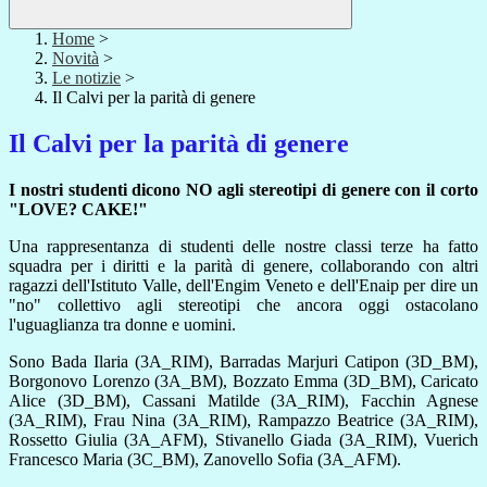
Home
>
Novità
>
Le notizie
>
Il Calvi per la parità di genere
Il Calvi per la parità di genere
I nostri studenti dicono NO agli stereotipi di genere con il corto
"LOVE? CAKE!"
Una rappresentanza di studenti delle nostre classi terze ha fatto
squadra per i diritti e la parità di genere, collaborando con altri
ragazzi dell'Istituto Valle, dell'Engim Veneto e dell'Enaip per dire un
"no" collettivo agli stereotipi che ancora oggi ostacolano
l'uguaglianza tra donne e uomini.
Sono Bada Ilaria (3A_RIM), Barradas Marjuri Catipon (3D_BM),
Borgonovo Lorenzo (3A_BM), Bozzato Emma (3D_BM), Caricato
Alice (3D_BM), Cassani Matilde (3A_RIM), Facchin Agnese
(3A_RIM), Frau Nina (3A_RIM), Rampazzo Beatrice (3A_RIM),
Rossetto Giulia (3A_AFM), Stivanello Giada (3A_RIM), Vuerich
Francesco Maria (3C_BM), Zanovello Sofia (3A_AFM).