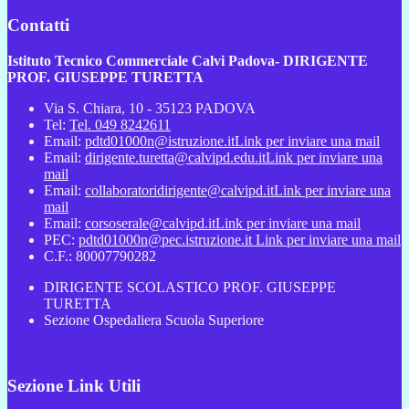
Contatti
Istituto Tecnico Commerciale Calvi Padova- DIRIGENTE
PROF. GIUSEPPE TURETTA
Via S. Chiara, 10 - 35123 PADOVA
Tel:
Tel. 049 8242611
Email:
pdtd01000n@istruzione.it
Link per inviare una mail
Email:
dirigente.turetta@calvipd.edu.it
Link per inviare una
mail
Email:
collaboratoridirigente@calvipd.it
Link per inviare una
mail
Email:
corsoserale@calvipd.it
Link per inviare una mail
PEC:
pdtd01000n@pec.istruzione.it
Link per inviare una mail
C.F.: 80007790282
DIRIGENTE SCOLASTICO PROF. GIUSEPPE
TURETTA
Sezione Ospedaliera Scuola Superiore
Sezione Link Utili