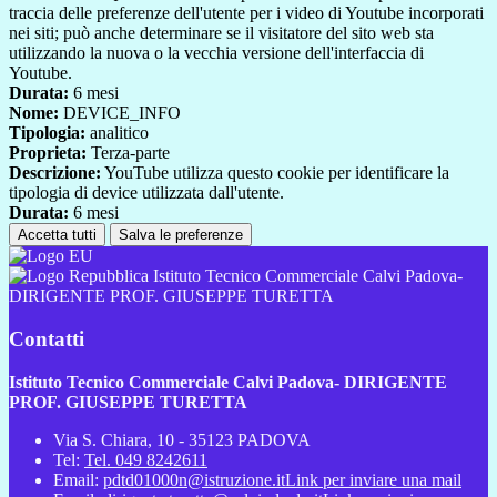
traccia delle preferenze dell'utente per i video di Youtube incorporati
nei siti; può anche determinare se il visitatore del sito web sta
utilizzando la nuova o la vecchia versione dell'interfaccia di
Youtube.
Durata:
6 mesi
Nome:
DEVICE_INFO
Tipologia:
analitico
Proprieta:
Terza-parte
Descrizione:
YouTube utilizza questo cookie per identificare la
tipologia di device utilizzata dall'utente.
Durata:
6 mesi
Accetta tutti
Salva le preferenze
Istituto Tecnico Commerciale Calvi Padova-
DIRIGENTE PROF. GIUSEPPE TURETTA
Contatti
Istituto Tecnico Commerciale Calvi Padova- DIRIGENTE
PROF. GIUSEPPE TURETTA
Via S. Chiara, 10 - 35123 PADOVA
Tel:
Tel. 049 8242611
Email:
pdtd01000n@istruzione.it
Link per inviare una mail