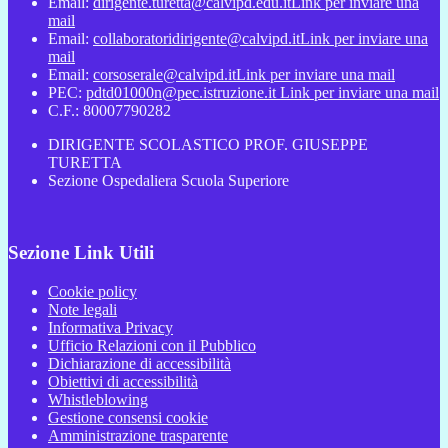
Email:
dirigente.turetta@calvipd.edu.it
Link per inviare una
mail
Email:
collaboratoridirigente@calvipd.it
Link per inviare una
mail
Email:
corsoserale@calvipd.it
Link per inviare una mail
PEC:
pdtd01000n@pec.istruzione.it
Link per inviare una mail
C.F.: 80007790282
DIRIGENTE SCOLASTICO PROF. GIUSEPPE
TURETTA
Sezione Ospedaliera Scuola Superiore
Sezione Link Utili
Cookie policy
Note legali
Informativa Privacy
Ufficio Relazioni con il Pubblico
Dichiarazione di accessibilità
Obiettivi di accessibilità
Whistleblowing
Gestione consensi cookie
Amministrazione trasparente