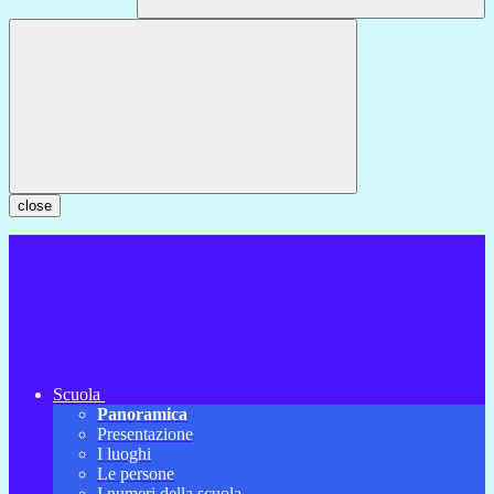
close
Scuola
Panoramica
Presentazione
I luoghi
Le persone
I numeri della scuola