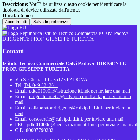
Descrizione:
YouTube utilizza questo cookie per identificare la
tipologia di device utilizzata dall'utente.
Durata:
6 mesi
Accetta tutti
Salva le preferenze
Istituto Tecnico Commerciale Calvi Padova-
DIRIGENTE PROF. GIUSEPPE TURETTA
Contatti
Istituto Tecnico Commerciale Calvi Padova- DIRIGENTE
PROF. GIUSEPPE TURETTA
Via S. Chiara, 10 - 35123 PADOVA
Tel:
Tel. 049 8242611
Email:
pdtd01000n@istruzione.it
Link per inviare una mail
Email:
dirigente.turetta@calvipd.edu.it
Link per inviare una
mail
Email:
collaboratoridirigente@calvipd.it
Link per inviare una
mail
Email:
corsoserale@calvipd.it
Link per inviare una mail
PEC:
pdtd01000n@pec.istruzione.it
Link per inviare una mail
C.F.: 80007790282