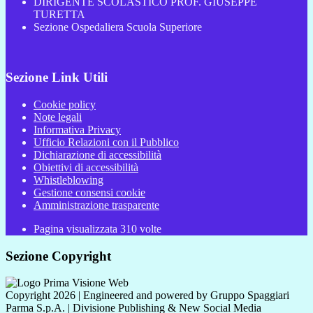
DIRIGENTE SCOLASTICO PROF. GIUSEPPE
TURETTA
Sezione Ospedaliera Scuola Superiore
Sezione Link Utili
Cookie policy
Note legali
Informativa Privacy
Ufficio Relazioni con il Pubblico
Dichiarazione di accessibilità
Obiettivi di accessibilità
Whistleblowing
Gestione consensi cookie
Amministrazione trasparente
Pagina visualizzata
310
volte
Sezione Copyright
Copyright 2026 | Engineered and powered by Gruppo Spaggiari
Parma S.p.A. | Divisione Publishing & New Social Media