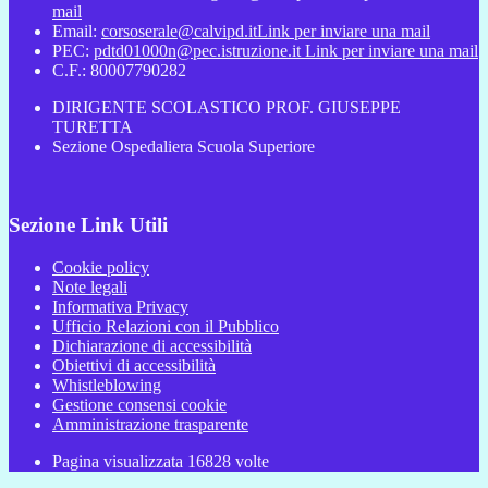
mail
Email:
corsoserale@calvipd.it
Link per inviare una mail
PEC:
pdtd01000n@pec.istruzione.it
Link per inviare una mail
C.F.: 80007790282
DIRIGENTE SCOLASTICO PROF. GIUSEPPE
TURETTA
Sezione Ospedaliera Scuola Superiore
Sezione Link Utili
Cookie policy
Note legali
Informativa Privacy
Ufficio Relazioni con il Pubblico
Dichiarazione di accessibilità
Obiettivi di accessibilità
Whistleblowing
Gestione consensi cookie
Amministrazione trasparente
Pagina visualizzata
16828
volte