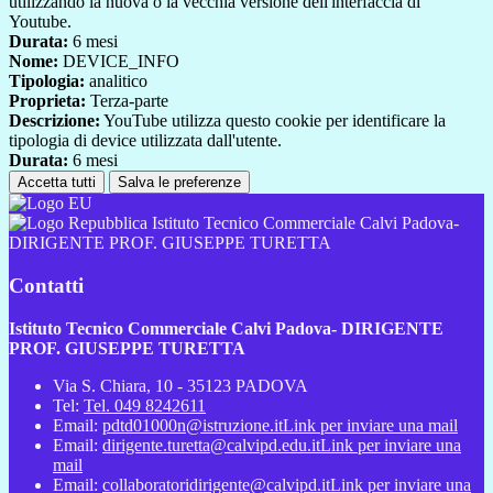
utilizzando la nuova o la vecchia versione dell'interfaccia di
Youtube.
Durata:
6 mesi
Nome:
DEVICE_INFO
Tipologia:
analitico
Proprieta:
Terza-parte
Descrizione:
YouTube utilizza questo cookie per identificare la
tipologia di device utilizzata dall'utente.
Durata:
6 mesi
Accetta tutti
Salva le preferenze
Istituto Tecnico Commerciale Calvi Padova-
DIRIGENTE PROF. GIUSEPPE TURETTA
Contatti
Istituto Tecnico Commerciale Calvi Padova- DIRIGENTE
PROF. GIUSEPPE TURETTA
Via S. Chiara, 10 - 35123 PADOVA
Tel:
Tel. 049 8242611
Email:
pdtd01000n@istruzione.it
Link per inviare una mail
Email:
dirigente.turetta@calvipd.edu.it
Link per inviare una
mail
Email:
collaboratoridirigente@calvipd.it
Link per inviare una