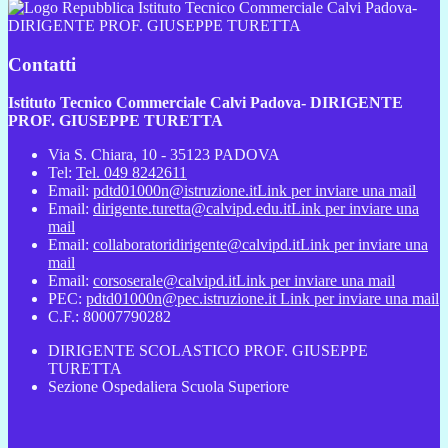
Istituto Tecnico Commerciale Calvi Padova-
DIRIGENTE PROF. GIUSEPPE TURETTA
Contatti
Istituto Tecnico Commerciale Calvi Padova- DIRIGENTE
PROF. GIUSEPPE TURETTA
Via S. Chiara, 10 - 35123 PADOVA
Tel:
Tel. 049 8242611
Email:
pdtd01000n@istruzione.it
Link per inviare una mail
Email:
dirigente.turetta@calvipd.edu.it
Link per inviare una
mail
Email:
collaboratoridirigente@calvipd.it
Link per inviare una
mail
Email:
corsoserale@calvipd.it
Link per inviare una mail
PEC:
pdtd01000n@pec.istruzione.it
Link per inviare una mail
C.F.: 80007790282
DIRIGENTE SCOLASTICO PROF. GIUSEPPE
TURETTA
Sezione Ospedaliera Scuola Superiore