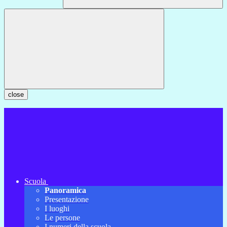
close
Scuola
Panoramica
Presentazione
I luoghi
Le persone
I numeri della scuola