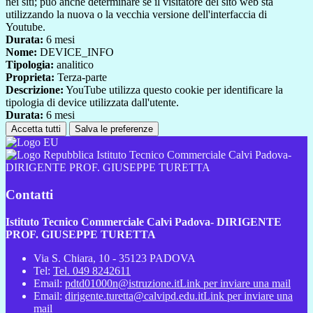
nei siti; può anche determinare se il visitatore del sito web sta
utilizzando la nuova o la vecchia versione dell'interfaccia di
Youtube.
Durata:
6 mesi
Nome:
DEVICE_INFO
Tipologia:
analitico
Proprieta:
Terza-parte
Descrizione:
YouTube utilizza questo cookie per identificare la
tipologia di device utilizzata dall'utente.
Durata:
6 mesi
Accetta tutti
Salva le preferenze
Istituto Tecnico Commerciale Calvi Padova-
DIRIGENTE PROF. GIUSEPPE TURETTA
Contatti
Istituto Tecnico Commerciale Calvi Padova- DIRIGENTE
PROF. GIUSEPPE TURETTA
Via S. Chiara, 10 - 35123 PADOVA
Tel:
Tel. 049 8242611
Email:
pdtd01000n@istruzione.it
Link per inviare una mail
Email:
dirigente.turetta@calvipd.edu.it
Link per inviare una
mail