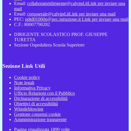
Email:
collaboratoridirigente@calvipd.it
Link per inviare una
mail
Email:
corsoserale@calvipd.it
Link per inviare una mail
PEC:
pdtd01000n@pec.istruzione.it
Link per inviare una mail
C.F.: 80007790282
DIRIGENTE SCOLASTICO PROF. GIUSEPPE
TURETTA
Sezione Ospedaliera Scuola Superiore
Sezione Link Utili
Cookie policy
Note legali
Informativa Privacy
Ufficio Relazioni con il Pubblico
Dichiarazione di accessibilità
Obiettivi di accessibilità
Whistleblowing
Gestione consensi cookie
Amministrazione trasparente
Pagina visualizzata
1899
volte