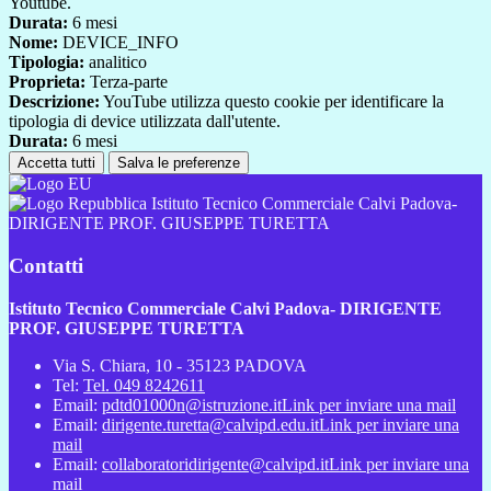
Youtube.
Durata:
6 mesi
Nome:
DEVICE_INFO
Tipologia:
analitico
Proprieta:
Terza-parte
Descrizione:
YouTube utilizza questo cookie per identificare la
tipologia di device utilizzata dall'utente.
Durata:
6 mesi
Accetta tutti
Salva le preferenze
Istituto Tecnico Commerciale Calvi Padova-
DIRIGENTE PROF. GIUSEPPE TURETTA
Contatti
Istituto Tecnico Commerciale Calvi Padova- DIRIGENTE
PROF. GIUSEPPE TURETTA
Via S. Chiara, 10 - 35123 PADOVA
Tel:
Tel. 049 8242611
Email:
pdtd01000n@istruzione.it
Link per inviare una mail
Email:
dirigente.turetta@calvipd.edu.it
Link per inviare una
mail
Email:
collaboratoridirigente@calvipd.it
Link per inviare una
mail