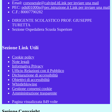
Email:
corsoserale@calvipd.it
Link per inviare una mail
PEC:
pdtd01000n@pec.istruzione.it
Link per inviare una mail
C.F.: 80007790282
DIRIGENTE SCOLASTICO PROF. GIUSEPPE
TURETTA
Sezione Ospedaliera Scuola Superiore
Sezione Link Utili
Cookie policy
Note legali
Informativa Privacy
Ufficio Relazioni con il Pubblico
Dichiarazione di accessibilità
Obiettivi di accessibilità
Whistleblowing
Gestione consensi cookie
Amministrazione trasparente
Pagina visualizzata
849
volte
Sezione Copyright