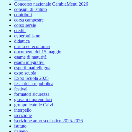
Concorso nazionale CambiaMenti 2026
consigli di istituto
contributi
corsa campestre
corso serale
crediti
cyberbullismo
didattica
diritto ed economia
documenti del 15 maggio
esame di maturità
esami integrativi
esperti madrelingua
expo scuola
Expo Scuola 2025
festa della repubblica
festival
formatori sicurezza
giovani imprenditori
gruppo teatrale Calvi
interpello
iscrizione
iscrizione anno scolastico 2025-2026
istituto
italiano