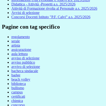
Didattica - Attività -Progetti a.s. 2025/2026
Attività di Formazione rivolta al Personale a.s. 2025/2026
Avvisi di selezione
Concorsi Docenti Istituto "P.F. Calvi” a.s. 2025/2026
Pagine con tag specifico
regolamento
serale
artista
assicurazione
aula lettura
avviso di selezione
avviso pubblico
avvivo di selezione
bacheca sindacale
badge
beach volley
biblioteca
bullismo
campus
certificati
chimica
concorso