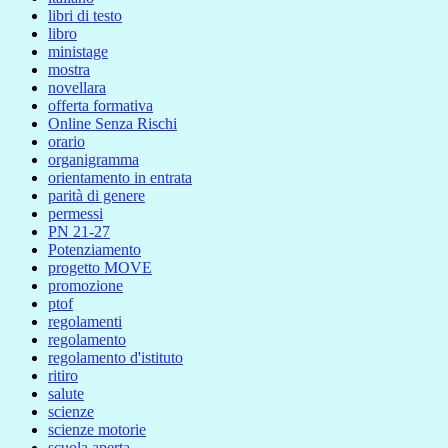
libri di testo
libro
ministage
mostra
novellara
offerta formativa
Online Senza Rischi
orario
organigramma
orientamento in entrata
parità di genere
permessi
PN 21-27
Potenziamento
progetto MOVE
promozione
ptof
regolamenti
regolamento
regolamento d'istituto
ritiro
salute
scienze
scienze motorie
scuola aperta