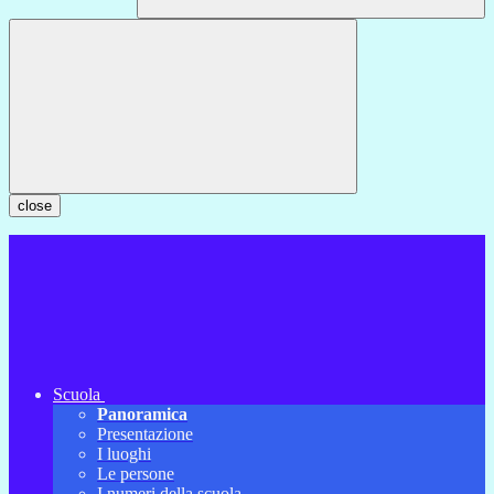
close
Scuola
Panoramica
Presentazione
I luoghi
Le persone
I numeri della scuola